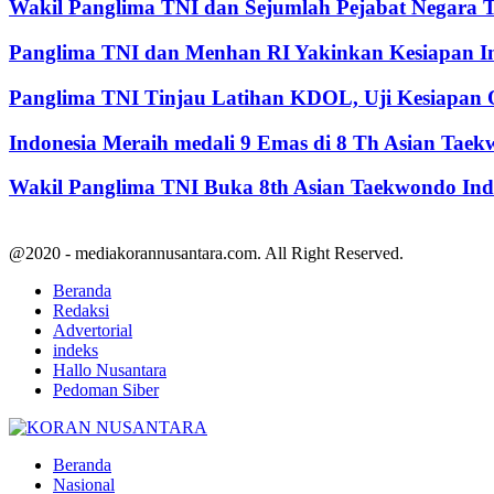
Wakil Panglima TNI dan Sejumlah Pejabat Negara 
Panglima TNI dan Menhan RI Yakinkan Kesiapan Int
Panglima TNI Tinjau Latihan KDOL, Uji Kesiapan O
Indonesia Meraih medali 9 Emas di 8 Th Asian Tae
Wakil Panglima TNI Buka 8th Asian Taekwondo In
@2020 - mediakorannusantara.com. All Right Reserved.
Beranda
Redaksi
Advertorial
indeks
Hallo Nusantara
Pedoman Siber
Facebook
Twitter
Youtube
Beranda
Nasional