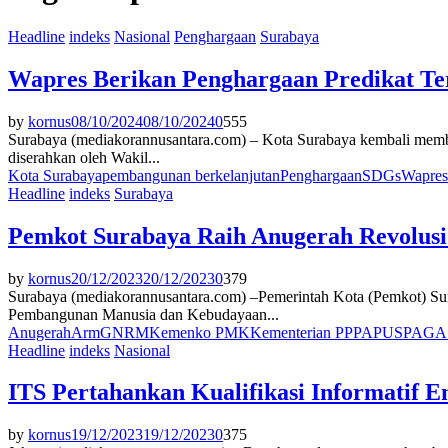
Headline
indeks
Nasional
Penghargaan
Surabaya
Wapres Berikan Penghargaan Predikat Te
by
kornus
08/10/2024
08/10/2024
0
555
Surabaya (mediakorannusantara.com) – Kota Surabaya kembali membu
diserahkan oleh Wakil...
Kota Surabaya
pembangunan berkelanjutan
Penghargaan
SDGs
Wapres
Headline
indeks
Surabaya
Pemkot Surabaya Raih Anugerah Revolus
by
kornus
20/12/2023
20/12/2023
0
379
Surabaya (mediakorannusantara.com) –Pemerintah Kota (Pemkot) Su
Pembangunan Manusia dan Kebudayaan...
Anugerah
Arm
GNRM
Kemenko PMK
Kementerian PPPA
PUSPAGA 
Headline
indeks
Nasional
ITS Pertahankan Kualifikasi Informatif 
by
kornus
19/12/2023
19/12/2023
0
375