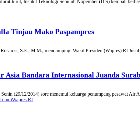
urut-turut, Institut Teknologi Sepuluh Nopember (ITS) kembali berhas
lla Tinjau Mako Paspampres
samsi, S.E., M.M., mendampingi Wakil Presiden (Wapres) RI Jusuf K
 Asia Bandara Internasional Juanda Sura
, Senin (29/12/2014) sore menemui keluarga penumpang pesawat Air Asi
Temui
Wapres RI