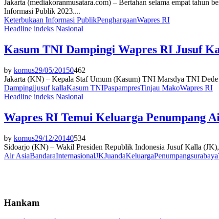
Jakarta (mediakoranmusatara.com) – Bertahan selama empat tahun bert
Informasi Publik 2023....
Keterbukaan Informasi Publik
Penghargaan
Wapres RI
Headline
indeks
Nasional
Kasum TNI Dampingi Wapres RI Jusuf Ka
by
kornus
29/05/2015
0
462
Jakarta (KN) – Kepala Staf Umum (Kasum) TNI Marsdya TNI Dede Ru
Dampingi
jusuf kalla
Kasum TNI
Paspampres
Tinjau Mako
Wapres RI
Headline
indeks
Nasional
Wapres RI Temui Keluarga Penumpang Air
by
kornus
29/12/2014
0
534
Sidoarjo (KN) – Wakil Presiden Republik Indonesia Jusuf Kalla (JK)
Air Asia
Bandara
Internasional
JK
Juanda
Keluarga
Penumpang
surabaya
Hankam