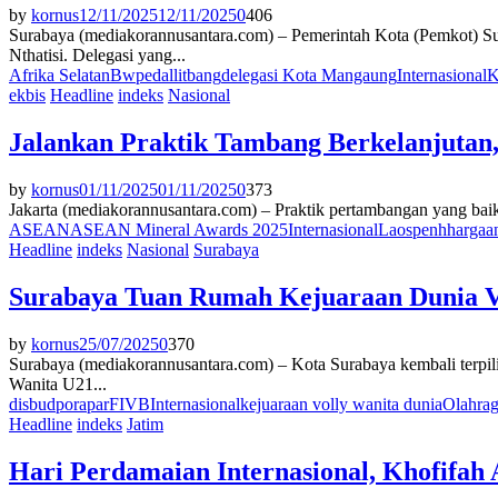
by
kornus
12/11/2025
12/11/2025
0
406
Surabaya (mediakorannusantara.com) – Pemerintah Kota (Pemkot) Su
Nthatisi. Delegasi yang...
Afrika Selatan
Bwpedallitbang
delegasi Kota Mangaung
Internasional
K
ekbis
Headline
indeks
Nasional
Jalankan Praktik Tambang Berkelanjutan
by
kornus
01/11/2025
01/11/2025
0
373
Jakarta (mediakorannusantara.com) – Praktik pertambangan yang baik
ASEAN
ASEAN Mineral Awards 2025
Internasional
Laos
penhhargaa
Headline
indeks
Nasional
Surabaya
Surabaya Tuan Rumah Kejuaraan Dunia V
by
kornus
25/07/2025
0
370
Surabaya (mediakorannusantara.com) – Kota Surabaya kembali terpili
Wanita U21...
disbudporapar
FIVB
Internasional
kejuaraan volly wanita dunia
Olahra
Headline
indeks
Jatim
Hari Perdamaian Internasional, Khofifah