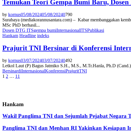
Temukan Teori Gempa Bumi Baru, Dosen IT
by
kornus
05/08/2024
05/08/2024
0
790
Surabaya (mediakorannusantara.com) – Kabar membanggakan kembal
MSc PhD berhasil...
Dosen DTG ITS
gempa bumi
Internasional
ITS
Publikasi
Hankam
Headline
indeks
Prajurit TNI Bersinar di Konferensi Int
by
kornus
03/07/2024
03/07/2024
0
492
Letkol Laut (P) Bagus Jatmiko S.H., M.S., M.Tr.Hanla, Ph.D (Cand.) 
Bersinar
di
Internasional
Konferensi
Prajurit
TNI
Paginasi
1
2
…
11
pos
Hankam
Wakil Panglima TNI dan Sejumlah Pejabat Negara 
Panglima TNI dan Menhan RI Yakinkan Kesiapan Int