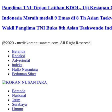
Panglima TNI Tinjau Latihan KDOL, Uji Kesiapan O
Indonesia Meraih medali 9 Emas di 8 Th Asian Tae
Wakil Panglima TNI Buka 8th Asian Taekwondo In
@2020 - mediakorannusantara.com. All Right Reserved.
Beranda
Redaksi
Advertorial
indeks
Hallo Nusantara
Pedoman Siber
Facebook
Twitter
Youtube
Beranda
Nasional
Jatim
Surabaya
Umum