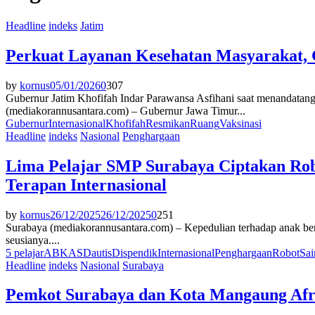
Headline
indeks
Jatim
Perkuat Layanan Kesehatan Masyarakat, G
by
kornus
05/01/2026
0
307
Gubernur Jatim Khofifah Indar Parawansa Asfihani saat menandatanga
(mediakorannusantara.com) – Gubernur Jawa Timur...
Gubernur
Internasional
Khofifah
Resmikan
Ruang
Vaksinasi
Headline
indeks
Nasional
Penghargaan
Lima Pelajar SMP Surabaya Ciptakan Rob
Terapan Internasional
by
kornus
26/12/2025
26/12/2025
0
251
Surabaya (mediakorannusantara.com) – Kepedulian terhadap anak be
seusianya....
5 pelajar
ABK
ASD
autis
Dispendik
Internasional
Penghargaan
Robot
Sai
Headline
indeks
Nasional
Surabaya
Pemkot Surabaya dan Kota Mangaung Afrik