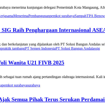
rabaya menerima kunjungan delegasi Pemerintah Kota Mangaung, Afri
erjasama
Menerima
Pembangunan
pemkot surabaya
Sampah
TPA Benow
, SIG Raih Penghargaan Internasional AS
 dan berkelanjutan yang dijalankan oleh PT Solusi Bangun Andalas se
n
praktik tambang
PT Semen Indonesia
PT Solusi Bangun Andalas
sig
oli Wanita U21 FIVB 2025
h sebagai tuan rumah ajang pertandingan olahraga internasional. Kali
ga
pemkot surabaya
surabaya
 Ajak Semua Pihak Terus Serukan Perdamaia