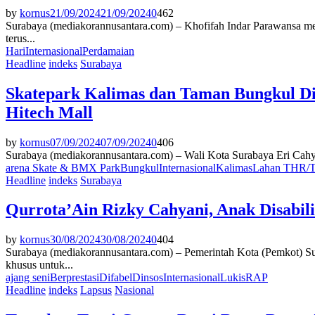
by
kornus
21/09/2024
21/09/2024
0
462
Surabaya (mediakorannusantara.com) – Khofifah Indar Parawansa men
terus...
Hari
Internasional
Perdamaian
Headline
indeks
Surabaya
Skatepark Kalimas dan Taman Bungkul Dire
Hitech Mall
by
kornus
07/09/2024
07/09/2024
0
406
Surabaya (mediakorannusantara.com) – Wali Kota Surabaya Eri Cahya
arena Skate & BMX Park
Bungkul
Internasional
Kalimas
Lahan THR/
Headline
indeks
Surabaya
Qurrota’Ain Rizky Cahyani, Anak Disabil
by
kornus
30/08/2024
30/08/2024
0
404
Surabaya (mediakorannusantara.com) – Pemerintah Kota (Pemkot) S
khusus untuk...
ajang seni
Berprestasi
Difabel
Dinsos
Internasional
Lukis
RAP
Headline
indeks
Lapsus
Nasional