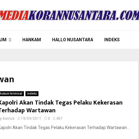
UM
HANKAM
HALLO NUSANTARA
INDEKS
awan
hukum kriminal
indeks
Kapolri Akan Tindak Tegas Pelaku Kekerasan
Terhadap Wartawan
by
kornus
19/09/2011
0
457
Kapolri Akan Tindak Tegas Pelaku Kekerasan Terhadap Wartawan...