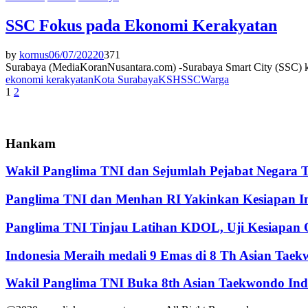
SSC Fokus pada Ekonomi Kerakyatan
by
kornus
06/07/2022
0
371
Surabaya (MediaKoranNusantara.com) -Surabaya Smart City (SSC) kemb
ekonomi kerakyatan
Kota Surabaya
KSH
SSC
Warga
Paginasi
1
2
pos
Hankam
Wakil Panglima TNI dan Sejumlah Pejabat Negara 
Panglima TNI dan Menhan RI Yakinkan Kesiapan Int
Panglima TNI Tinjau Latihan KDOL, Uji Kesiapan O
Indonesia Meraih medali 9 Emas di 8 Th Asian Tae
Wakil Panglima TNI Buka 8th Asian Taekwondo In