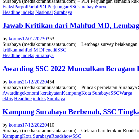
Surabaya (mediakorannusantara.com) – PDI Perjuangan semakin kukuh b
Ftaksi
Parpol
Partai
PDI Perjuangan
SSC
surabaya
Survei
Headline
indeks
Nasional
Surabaya
Jawab Kritikan dari Mahfud MD, Lembaga
by
kornus
12/01/2023
0
353
Surabaya (mediakorannusantara.com) – Lembaga survey belakangan ini m
kritikan
mahfud M D
Peneliti
SSC
Headline
indeks
Surabaya
Awarding SSC 2022 Munculkan Beragam 
by
kornus
21/12/2022
0
454
Surabaya (mediakorannusantara.com) – Puncak perhelatan Surabaya 
Awarding
ekonomi kerakyatan
Kampung
Kota Surabaya
SSC
Warga
ekbis
Headline
indeks
Surabaya
Kampung Surabaya Berbenah, SSC Tingk
by
kornus
17/12/2022
0
410
Surabaya (mediakorannusantara.com) – Gelaran hari terakhir Roads
Kampung
Kota Surabaya
Roadshow
SSC