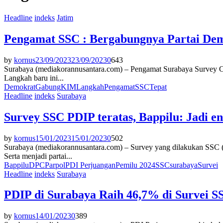
Headline
indeks
Jatim
Pengamat SSC : Bergabungnya Partai Dem
by
kornus
23/09/2023
23/09/2023
0
643
Surabaya (mediakorannusantara.com) – Pengamat Surabaya Survey Ce
Langkah baru ini...
Demokrat
Gabung
KIM
Langkah
Pengamat
SSC
Tepat
Headline
indeks
Surabaya
Survey SSC PDIP teratas, Bappilu: Jadi en
by
kornus
15/01/2023
15/01/2023
0
502
Surabaya (mediakorannusantara.com) – Survey yang dilakukan SSC (S
Serta menjadi partai...
Bappilu
DPC
Parpol
PDI Perjuangan
Pemilu 2024
SSC
surabaya
Survei
Headline
indeks
Surabaya
PDIP di Surabaya Raih 46,7% di Survei S
by
kornus
14/01/2023
0
389