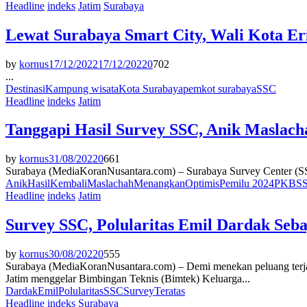
Headline
indeks
Jatim
Surabaya
Lewat Surabaya Smart City, Wali Kota E
by
kornus
17/12/2022
17/12/2022
0
702
...
Destinasi
Kampung wisata
Kota Surabaya
pemkot surabaya
SSC
Headline
indeks
Jatim
Tanggapi Hasil Survey SSC, Anik Masla
by
kornus
31/08/2022
0
661
Surabaya (MediaKoranNusantara.com) – Surabaya Survey Center (SSC) 
Anik
Hasil
Kembali
Maslachah
Menangkan
Optimis
Pemilu 2024
PKB
S
Headline
indeks
Jatim
Survey SSC, Polularitas Emil Dardak Seba
by
kornus
30/08/2022
0
555
Surabaya (MediaKoranNusantara.com) – Demi menekan peluang terj
Jatim menggelar Bimbingan Teknis (Bimtek) Keluarga...
Dardak
Emil
Polularitas
SSC
Survey
Teratas
Headline
indeks
Surabaya