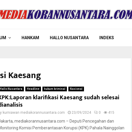
UM
HANKAM
HALLO NUSANTARA
INDEKS
asi Kaesang
Hallo Nusantara
Headline
hukum kriminal
Nasional
KPK:Laporan klarifikasi Kaesang sudah selesai
dianalisis
by
kurniawan mediakorannusantara.com
23/09/2024
0
415
Jakarta, mediakorannusantara.com – Deputi Pencegahan dan
Monitoring Komisi Pemberantasan Korupsi (KPK) Pahala Nainggolan