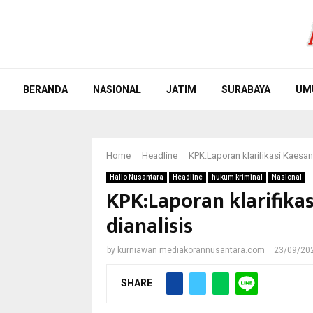
BERANDA
NASIONAL
JATIM
SURABAYA
UM
Home
Headline
KPK:Laporan klarifikasi Kaesan
Hallo Nusantara
Headline
hukum kriminal
Nasional
KPK:Laporan klarifika
dianalisis
by
kurniawan mediakorannusantara.com
23/09/20
SHARE