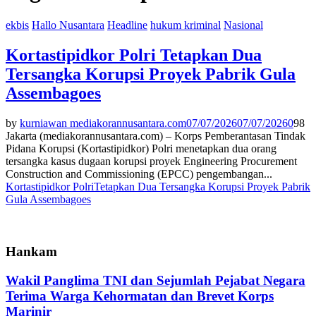
ekbis
Hallo Nusantara
Headline
hukum kriminal
Nasional
Kortastipidkor Polri Tetapkan Dua
Tersangka Korupsi Proyek Pabrik Gula
Assembagoes
by
kurniawan mediakorannusantara.com
07/07/2026
07/07/2026
0
98
Jakarta (mediakorannusantara.com) – Korps Pemberantasan Tindak
Pidana Korupsi (Kortastipidkor) Polri menetapkan dua orang
tersangka kasus dugaan korupsi proyek Engineering Procurement
Construction and Commissioning (EPCC) pengembangan...
Kortastipidkor Polri
Tetapkan Dua Tersangka Korupsi Proyek Pabrik
Gula Assembagoes
Hankam
Wakil Panglima TNI dan Sejumlah Pejabat Negara
Terima Warga Kehormatan dan Brevet Korps
Marinir