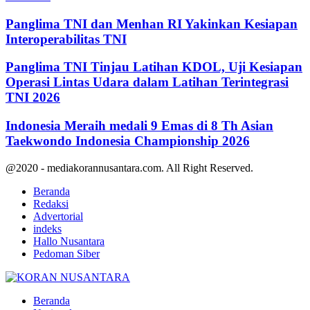
Panglima TNI dan Menhan RI Yakinkan Kesiapan
Interoperabilitas TNI
Panglima TNI Tinjau Latihan KDOL, Uji Kesiapan
Operasi Lintas Udara dalam Latihan Terintegrasi
TNI 2026
Indonesia Meraih medali 9 Emas di 8 Th Asian
Taekwondo Indonesia Championship 2026
@2020 - mediakorannusantara.com. All Right Reserved.
Beranda
Redaksi
Advertorial
indeks
Hallo Nusantara
Pedoman Siber
Facebook
Twitter
Youtube
Beranda