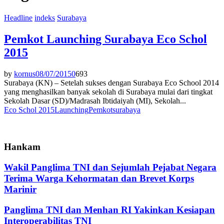
Headline
indeks
Surabaya
Pemkot Launching Surabaya Eco Schol
2015
by
kornus
08/07/2015
0
693
Surabaya (KN) – Setelah sukses dengan Surabaya Eco School 2014
yang menghasilkan banyak sekolah di Surabaya mulai dari tingkat
Sekolah Dasar (SD)/Madrasah Ibtidaiyah (MI), Sekolah...
Eco Schol 2015
Launching
Pemkot
surabaya
Hankam
Wakil Panglima TNI dan Sejumlah Pejabat Negara
Terima Warga Kehormatan dan Brevet Korps
Marinir
Panglima TNI dan Menhan RI Yakinkan Kesiapan
Interoperabilitas TNI