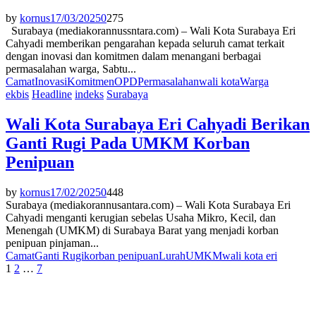
by
kornus
17/03/2025
0
275
Surabaya (mediakorannussntara.com) – Wali Kota Surabaya Eri
Cahyadi memberikan pengarahan kepada seluruh camat terkait
dengan inovasi dan komitmen dalam menangani berbagai
permasalahan warga, Sabtu...
Camat
Inovasi
Komitmen
OPD
Permasalahan
wali kota
Warga
ekbis
Headline
indeks
Surabaya
Wali Kota Surabaya Eri Cahyadi Berikan
Ganti Rugi Pada UMKM Korban
Penipuan
by
kornus
17/02/2025
0
448
Surabaya (mediakorannusantara.com) – Wali Kota Surabaya Eri
Cahyadi menganti kerugian sebelas Usaha Mikro, Kecil, dan
Menengah (UMKM) di Surabaya Barat yang menjadi korban
penipuan pinjaman...
Camat
Ganti Rugi
korban penipuan
Lurah
UMKM
wali kota eri
Paginasi
1
2
…
7
pos