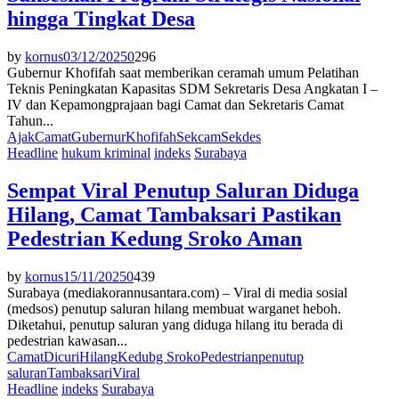
hingga Tingkat Desa
by
kornus
03/12/2025
0
296
Gubernur Khofifah saat memberikan ceramah umum Pelatihan
Teknis Peningkatan Kapasitas SDM Sekretaris Desa Angkatan I –
IV dan Kepamongprajaan bagi Camat dan Sekretaris Camat
Tahun...
Ajak
Camat
Gubernur
Khofifah
Sekcam
Sekdes
Headline
hukum kriminal
indeks
Surabaya
Sempat Viral Penutup Saluran Diduga
Hilang, Camat Tambaksari Pastikan
Pedestrian Kedung Sroko Aman
by
kornus
15/11/2025
0
439
Surabaya (mediakorannusantara.com) – Viral di media sosial
(medsos) penutup saluran hilang membuat warganet heboh.
Diketahui, penutup saluran yang diduga hilang itu berada di
pedestrian kawasan...
Camat
Dicuri
Hilang
Kedubg Sroko
Pedestrian
penutup
saluran
Tambaksari
Viral
Headline
indeks
Surabaya