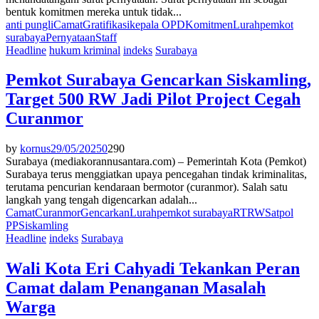
bentuk komitmen mereka untuk tidak...
anti pungli
Camat
Gratifikasi
kepala OPD
Komitmen
Lurah
pemkot
surabaya
Pernyataan
Staff
Headline
hukum kriminal
indeks
Surabaya
Pemkot Surabaya Gencarkan Siskamling,
Target 500 RW Jadi Pilot Project Cegah
Curanmor
by
kornus
29/05/2025
0
290
Surabaya (mediakorannusantara.com) – Pemerintah Kota (Pemkot)
Surabaya terus menggiatkan upaya pencegahan tindak kriminalitas,
terutama pencurian kendaraan bermotor (curanmor). Salah satu
langkah yang tengah digencarkan adalah...
Camat
Curanmor
Gencarkan
Lurah
pemkot surabaya
RT
RW
Satpol
PP
Siskamling
Headline
indeks
Surabaya
Wali Kota Eri Cahyadi Tekankan Peran
Camat dalam Penanganan Masalah
Warga