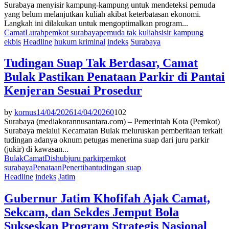
Surabaya menyisir kampung-kampung untuk mendeteksi pemuda
yang belum melanjutkan kuliah akibat keterbatasan ekonomi.
Langkah ini dilakukan untuk mengoptimalkan program...
Camat
Lurah
pemkot surabaya
pemuda tak kuliah
sisir kampung
ekbis
Headline
hukum kriminal
indeks
Surabaya
Tudingan Suap Tak Berdasar, Camat
Bulak Pastikan Penataan Parkir di Pantai
Kenjeran Sesuai Prosedur
by
kornus
14/04/2026
14/04/2026
0
102
Surabaya (mediakorannusantara.com) – Pemerintah Kota (Pemkot)
Surabaya melalui Kecamatan Bulak meluruskan pemberitaan terkait
tudingan adanya oknum petugas menerima suap dari juru parkir
(jukir) di kawasan...
Bulak
Camat
Dishub
juru parkir
pemkot
surabaya
Penataan
Penertiban
tudingan suap
Headline
indeks
Jatim
Gubernur Jatim Khofifah Ajak Camat,
Sekcam, dan Sekdes Jemput Bola
Sukseskan Program Strategis Nasional