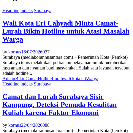
Headline
indeks
Surabaya
Wali Kota Eri Cahyadi Minta Camat-
Lurah Bikin Hotline untuk Atasi Masalah
Warga
by
kornus
16/07/2026
0
77
Surabaya (mediakorannusantara.com) – Pemerintah Kota (Pemkot)
Surabaya terus melakukan perbaikan pelayanan untuk memberikan
rasa aman dan nyaman bagi masyarakat. Salah satu layanan tersebut
adalah hotline...
Aduan
Bikin
Camat
Hotline
Lurah
wali kota eri
Warga
Headline
indeks
Surabaya
Camat dan Lurah Surabaya Sisir
Kampung, Deteksi Pemuda Kesulitan
Kuliah karena Faktor Ekonomi
by
kornus
22/04/2026
0
88
Surabaya (mediakorannusantara.com) – Pemerintah Kota (Pemkot)