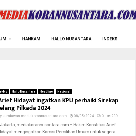
UM
HANKAM
HALLO NUSANTARA
INDEKS
ekbis
Hallo Nusantara
Headline
Nasional
Arief Hidayat ingatkan KPU perbaiki Sirekap
jelang Pilkada 2024
by
kurniawan mediakorannusantara.com
08/05/2024
0
239
Jakarta, mediakorannusantara.com – Hakim Konstitusi Arief
Hidayat mengingatkan Komisi Pemilihan Umum untuk segera