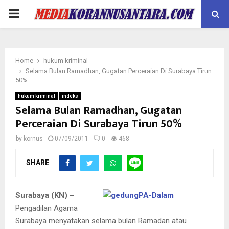
PRIMARY
MENU
Home
hukum kriminal
Selama Bulan Ramadhan, Gugatan Perceraian Di Surabaya Tirun
50%
hukum kriminal
indeks
Selama Bulan Ramadhan, Gugatan
Perceraian Di Surabaya Tirun 50%
by
kornus
07/09/2011
0
468
SHARE
Surabaya (KN) –
Pengadilan Agama
Surabaya menyatakan selama bulan Ramadan atau