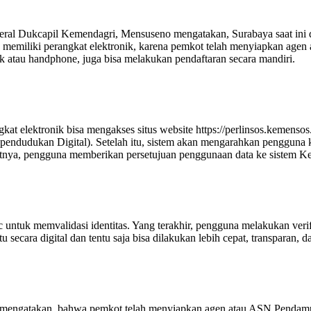
ral Dukcapil Kemendagri, Mensuseno mengatakan, Surabaya saat ini dija
s memiliki perangkat elektronik, karena pemkot telah menyiapkan a
ik atau handphone, juga bisa melakukan pendaftaran secara mandiri.
 elektronik bisa mengakses situs website https://perlinsos.kemensos.g
ependudukan Digital). Setelah itu, sistem akan mengarahkan pengguna 
tnya, pengguna memberikan persetujuan penggunaan data ke sistem K
 untuk memvalidasi identitas. Yang terakhir, pengguna melakukan verif
 secara digital dan tentu saja bisa dilakukan lebih cepat, transparan,
to mengatakan, bahwa pemkot telah menyiapkan agen atau ASN Penda