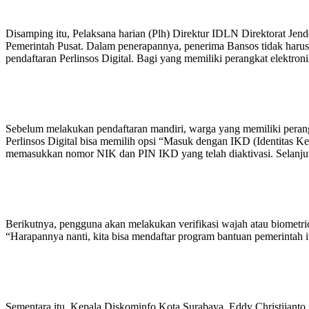
Disamping itu, Pelaksana harian (Plh) Direktur IDLN Direktorat Jende
Pemerintah Pusat. Dalam penerapannya, penerima Bansos tidak haru
pendaftaran Perlinsos Digital. Bagi yang memiliki perangkat elektron
Sebelum melakukan pendaftaran mandiri, warga yang memiliki perangkat
Perlinsos Digital bisa memilih opsi “Masuk dengan IKD (Identitas K
memasukkan nomor NIK dan PIN IKD yang telah diaktivasi. Selanju
Berikutnya, pengguna akan melakukan verifikasi wajah atau biometric
“Harapannya nanti, kita bisa mendaftar program bantuan pemerintah itu
Sementara itu, Kepala Diskominfo Kota Surabaya, Eddy Christijan