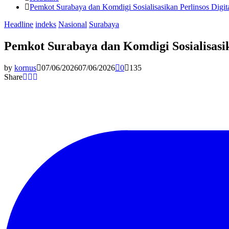
Pemkot Surabaya dan Komdigi Sosialisasikan Perlinsos Digi
Headline
indeks
Nasional
Surabaya
Pemkot Surabaya dan Komdigi Sosialisasik
by
kornus
07/06/2026
07/06/2026
0
135
Share