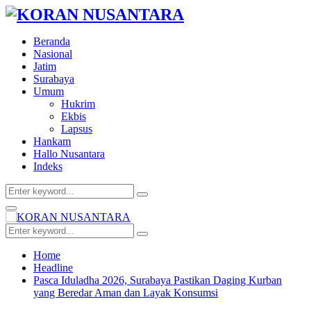
Beranda
Nasional
Jatim
Surabaya
Umum
Hukrim
Ekbis
Lapsus
Hankam
Hallo Nusantara
Indeks
Search
Search
for:
Facebook
Twitter
Youtube
Primary
Menu
Search
Search
for:
Home
Headline
Pasca Iduladha 2026, Surabaya Pastikan Daging Kurban
yang Beredar Aman dan Layak Konsumsi