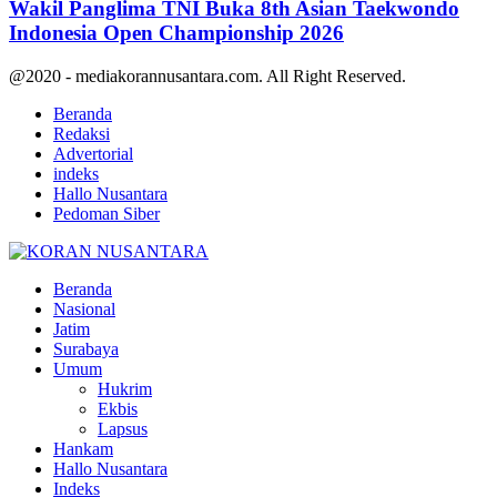
Wakil Panglima TNI Buka 8th Asian Taekwondo
Indonesia Open Championship 2026
@2020 - mediakorannusantara.com. All Right Reserved.
Beranda
Redaksi
Advertorial
indeks
Hallo Nusantara
Pedoman Siber
Facebook
Twitter
Youtube
Beranda
Nasional
Jatim
Surabaya
Umum
Hukrim
Ekbis
Lapsus
Hankam
Hallo Nusantara
Indeks