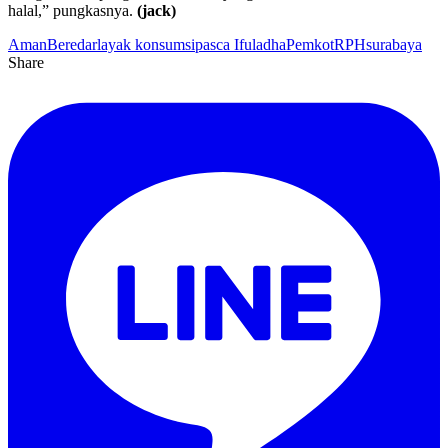
halal,” pungkasnya.
(jack)
Aman
Beredar
layak konsumsi
pasca Ifuladha
Pemkot
RPH
surabaya
Share