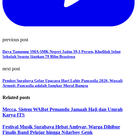
previous post
Daya Tampung SMA-SMK Negeri Jatim 39,3 Persen, Khofifah Sebut
Sekolah Swasta Siapkan 79 Ribu Beasiswa
next post
Pemkot Surabaya Gelar Upacara Hari Lahir Pancasila 2026, Wawali
Armuji: Pancasila adalah Jangkar Moral Bangsa
Related posts
Mecca, Sistem WABot Pemandu Jamaah Haji dan Umrah
Karya ITS
Festival Musik Surabaya Hebat Ambyar, Warga Dihibur
Finalis Band Pelajar hingga Ndarboy Genk