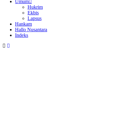
Umum
Hukrim
Ekbis
Lapsus
Hankam
Hallo Nusantara
Indeks