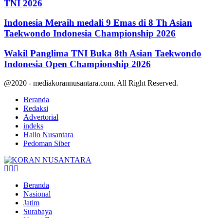
TNI 2026
Indonesia Meraih medali 9 Emas di 8 Th Asian
Taekwondo Indonesia Championship 2026
Wakil Panglima TNI Buka 8th Asian Taekwondo
Indonesia Open Championship 2026
@2020 - mediakorannusantara.com. All Right Reserved.
Beranda
Redaksi
Advertorial
indeks
Hallo Nusantara
Pedoman Siber
Facebook
Twitter
Youtube
Beranda
Nasional
Jatim
Surabaya