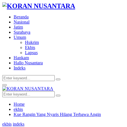
Beranda
Nasional
Jatim
Surabaya
Umum
Hukrim
Ekbis
Lapsus
Hankam
Hallo Nusantara
Indeks
Search
Search
for:
Facebook
Twitter
Youtube
Primary
Menu
Search
Search
for:
Home
ekbis
Kue Rangin Yang Nyaris Hilang Terbawa Angin
ekbis
indeks