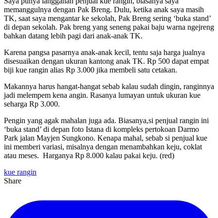
Saya punya langganan penjual kue rangin, biasanya saya
memanggulnya dengan Pak Breng. Dulu, ketika anak saya masih
TK, saat saya mengantar ke sekolah, Pak Breng sering ‘buka stand’
di depan sekolah. Pak breng yang seneng pakai baju warna ngejreng
bahkan datang lebih pagi dari anak-anak TK.
Karena pangsa pasarnya anak-anak kecil, tentu saja harga jualnya
disesuaikan dengan ukuran kantong anak TK. Rp 500 dapat empat
biji kue rangin alias Rp 3.000 jika membeli satu cetakan.
Makannya harus hangat-hangat sebab kalau sudah dingin, ranginnya
jadi melempem kena angin. Rasanya lumayan untuk ukuran kue
seharga Rp 3.000.
Pengin yang agak mahalan juga ada. Biasanya,si penjual rangin ini
‘buka stand’ di depan foto Istana di kompleks pertokoan Darmo
Park jalan Mayjen Sungkono. Kenapa mahal, sebab si penjual kue
ini memberi variasi, misalnya dengan menambahkan keju, coklat
atau meses. Harganya Rp 8.000 kalau pakai keju. (red)
kue rangin
Share