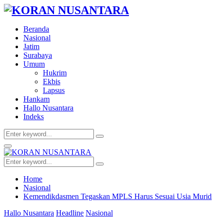
Beranda
Nasional
Jatim
Surabaya
Umum
Hukrim
Ekbis
Lapsus
Hankam
Hallo Nusantara
Indeks
Search
Search
for:
Facebook
Twitter
Youtube
Primary
Menu
Search
Search
for:
Home
Nasional
Kemendikdasmen Tegaskan MPLS Harus Sesuai Usia Murid
Hallo Nusantara
Headline
Nasional