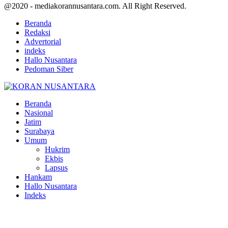
@2020 - mediakorannusantara.com. All Right Reserved.
Beranda
Redaksi
Advertorial
indeks
Hallo Nusantara
Pedoman Siber
Facebook
Twitter
Youtube
Beranda
Nasional
Jatim
Surabaya
Umum
Hukrim
Ekbis
Lapsus
Hankam
Hallo Nusantara
Indeks