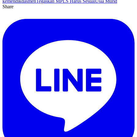
kemendikdasmen
Tegaskan MPLS Harus Sesuai
Usia Murid
Share