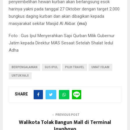
penyembelihan hewan kurban akan berlangsung esok
harinya yakni pada tanggal 27 Oktober dengan target 2.000
bungkus daging kurban dan akan dibagikan kepada
masyarakat sekitar Masjid Al Akbar.
(ms)
Foto : Gus Ipul Menyerahkan Sapi Qurban Milik Gubernur
Jatim kepada Direktur MAS Sesaat Setelah Shalat Iedul
Adha
BERPENGALAMAN
GUS IPUL
PILIH TRAVEL
UMAT ISLAM
UNTUK HAJI
SHARE
PREVIOUS POST
Walikota Tolak Bangun Mall di Terminal
Joyoboyo