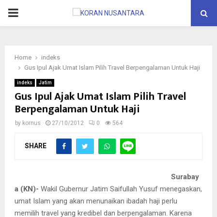
PRIMARY
MENU
Home
indeks
Gus Ipul Ajak Umat Islam Pilih Travel Berpengalaman Untuk Haji
indeks
Jatim
Gus Ipul Ajak Umat Islam Pilih Travel
Berpengalaman Untuk Haji
by
kornus
27/10/2012
0
564
SHARE
Surabay
a (KN)-
Wakil Gubernur Jatim Saifullah Yusuf menegaskan,
umat Islam yang akan menunaikan ibadah haji perlu
memilih travel yang kredibel dan berpengalaman.
Karena