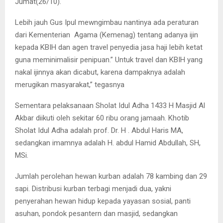
Jumat(26/10).
Lebih jauh Gus Ipul mewngimbau nantinya ada peraturan
dari Kementerian Agama (Kemenag) tentang adanya ijin
kepada KBIH dan agen travel penyedia jasa haji lebih ketat
guna meminimalisir penipuan.” Untuk travel dan KBIH yang
nakal ijinnya akan dicabut, karena dampaknya adalah
merugikan masyarakat,” tegasnya
Sementara pelaksanaan Sholat Idul Adha 1433 H Masjid Al
Akbar diikuti oleh sekitar 60 ribu orang jamaah. Khotib
Sholat Idul Adha adalah prof. Dr. H . Abdul Haris MA,
sedangkan imamnya adalah H. abdul Hamid Abdullah, SH,
MSi.
Jumlah perolehan hewan kurban adalah 78 kambing dan 29
sapi. Distribusi kurban terbagi menjadi dua, yakni
penyerahan hewan hidup kepada yayasan sosial, panti
asuhan, pondok pesantern dan masjid, sedangkan