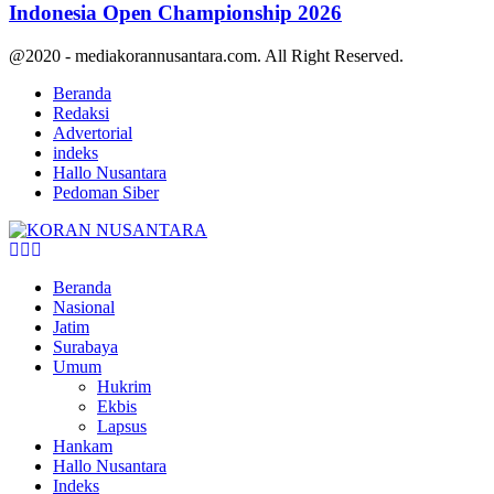
Indonesia Open Championship 2026
@2020 - mediakorannusantara.com. All Right Reserved.
Beranda
Redaksi
Advertorial
indeks
Hallo Nusantara
Pedoman Siber
Facebook
Twitter
Youtube
Beranda
Nasional
Jatim
Surabaya
Umum
Hukrim
Ekbis
Lapsus
Hankam
Hallo Nusantara
Indeks