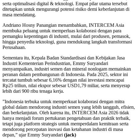
serta optimalisasi digital & teknologi. Empat pilar utama tersebut
ditetapkan untuk mengurangi potensi risiko demi keberlanjutan di
masa mendatang.
Andriano Hosny Panangian menambahkan, INTERCEM Asia
membuka peluang untuk memperluas kolaborasi dengan para
pemangku kepentingan di industri, mulai dari produsen, pemasok,
hingga penyedia teknologi, guna mendukung langkah transformasi
Perusahaan.
Sementara itu, Kepala Badan Standardisasi dan Kebijakan Jasa
Industri Kementerian Perindustrian, Emmy Suryandari
menyampaikan, industri semen dan mineral nonlogam memainkan
peranan dalam pembangunan di Indonesia. Pada 2025, sektor ini
tercatat tumbuh sebesar 6,16% dengan nilai investasi mencapai
Rp25 triliun, nilai ekspor sebesar USD1,79 miliar, serta menyerap
lebih dari 900 ribu tenaga kerja.
”Indonesia terbuka untuk memperkuat kolaborasi dengan mitra
global dalam mendorong industri semen yang lebih tangguh, efisien,
dan berkelanjutan. Oleh karena itu, INTERCEM Asia 2026 tidak
hanya menjadi forum pertukaran pengetahuan dan praktik terbaik,
tetapi juga platform strategis untuk memperdalam kemitraan serta
mendorong percepatan inovasi dan ketahanan industri di masa
depan,” ujar Emmy Suryandari
(jack)