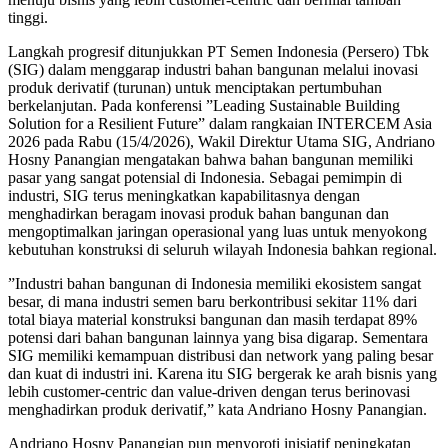
tinggi.
Langkah progresif ditunjukkan PT Semen Indonesia (Persero) Tbk
(SIG) dalam menggarap industri bahan bangunan melalui inovasi
produk derivatif (turunan) untuk menciptakan pertumbuhan
berkelanjutan. Pada konferensi ”Leading Sustainable Building
Solution for a Resilient Future” dalam rangkaian INTERCEM Asia
2026 pada Rabu (15/4/2026), Wakil Direktur Utama SIG, Andriano
Hosny Panangian mengatakan bahwa bahan bangunan memiliki
pasar yang sangat potensial di Indonesia. Sebagai pemimpin di
industri, SIG terus meningkatkan kapabilitasnya dengan
menghadirkan beragam inovasi produk bahan bangunan dan
mengoptimalkan jaringan operasional yang luas untuk menyokong
kebutuhan konstruksi di seluruh wilayah Indonesia bahkan regional.
”Industri bahan bangunan di Indonesia memiliki ekosistem sangat
besar, di mana industri semen baru berkontribusi sekitar 11% dari
total biaya material konstruksi bangunan dan masih terdapat 89%
potensi dari bahan bangunan lainnya yang bisa digarap. Sementara
SIG memiliki kemampuan distribusi dan network yang paling besar
dan kuat di industri ini. Karena itu SIG bergerak ke arah bisnis yang
lebih customer-centric dan value-driven dengan terus berinovasi
menghadirkan produk derivatif,” kata Andriano Hosny Panangian.
Andriano Hosny Panangian pun menyoroti inisiatif peningkatan