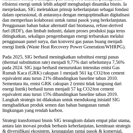
efisiensi energi untuk lebih adaptif menghadapi dinamika bisnis. Ia
menjelaskan, SIG meletakkan prinsip keberlanjutan sebagai fondasi
dalam operasional, di antaranya dengan mengoptimalkan digitalisasi
dan memperluas kolaborasi untuk rantai pasok yang berkelanjutan.
Penggunaan bahan bakar alternatif dari biomassa, refuse-derived
fuel (RDF), dan limbah industri, dalam proses produksi juga terus
ditingkatkan, sekaligus pengembangan energi terbarukan melalui
penggunaan panel surya, dan konversi gas panas buang menjadi
energi listrik (Waste Heat Recovery Power Generation/WHRPG).
Pada 2025, SIG berhasil meningkatkan substitusi energi panas
(thermal substitution rate) menjadi 9,77% dari sebelumnya 7,56%
pada 2024. SIG juga berhasil menurunkan intensitas emisi Gas
Rumah Kaca (GRK) cakupan 1 menjadi 561 kg CO2/ton cement
equivalent atau turun 21% dibandingkan baseline tahun 2010.
Sementara itu, emisi GRK cakupan 2 (emisi tidak langsung dari
energi listrik) berhasil turun menjadi 57 kg CO2/ton cement
equivalent atau turun 15% dibandingkan baseline tahun 2019.
Langkah strategis ini dilakukan untuk mendukung inisiatif SIG
menghadirkan produk semen dan bahan bangunan ramah
lingkungan yang rendah karbon.
Strategi transformasi bisnis SIG terangkum dalam empat pilar utama,
antara lain inovasi produk berbasis keberlanjutan, kemitraan strategis
& diversifikasi ekosistem, keunggulan rantai pasok & komersial,