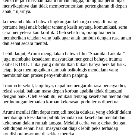
ketika terjadi masalah dalam rumah tangga, orang tua perlu bijak
menyikapinya dan tidak mempertontonkan pertengkaran di depan
anak,” ujarnya.
Ia menambahkan bahwa lingkungan keluarga menjadi ruang
pertama bagi anak belajar tentang kasih sayang, komunikasi, serta
cara menyelesaikan konflik. Oleh sebab itu, orang tua perlu
memberikan teladan yang baik agar anak tumbuh dengan rasa aman
dan sehat secara mental.
Lebih lanjut, Arumi mengatakan bahwa film “Suamiku Lukaku”
juga membuka kesadaran masyarakat mengenai bahaya trauma
akibat KDRT. Luka yang ditimbulkan bukan hanya bersifat fisik,
tetapi juga meninggalkan dampak psikologis mendalam yang
membutuhkan proses penyembuhan panjang.
Trauma tersebut, lanjutnya, dapat memengaruhi rasa percaya diri,
relasi sosial, bahkan masa depan korban apabila tidak ditangani
dengan baik. Oleh sebab itu, edukasi tentang kesehatan mental dan
perlindungan terhadap korban kekerasan perlu terus diperkuat.
Arumi menilai film dapat menjadi media edukasi yang efektif dalam
membangun kesadaran publik terhadap isu kesehatan mental dan
kekerasan dalam rumah tangga. Melalui cerita yang dekat dengan
kehidupan sehari-hari, masyarakat diajak lebih peka terhadap
kondisi orang-orang di sekitar mereka.