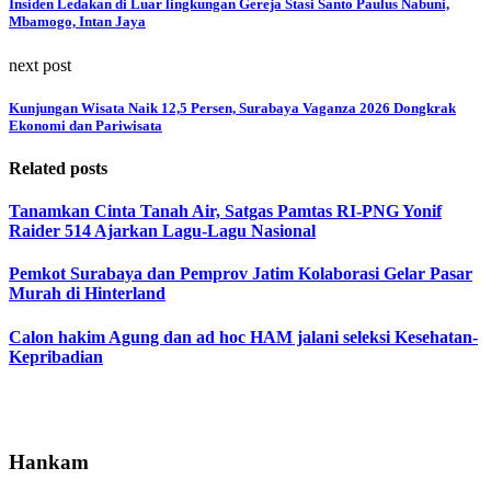
Insiden Ledakan di Luar lingkungan Gereja Stasi Santo Paulus Nabuni,
Mbamogo, Intan Jaya
next post
Kunjungan Wisata Naik 12,5 Persen, Surabaya Vaganza 2026 Dongkrak
Ekonomi dan Pariwisata
Related posts
Tanamkan Cinta Tanah Air, Satgas Pamtas RI-PNG Yonif
Raider 514 Ajarkan Lagu-Lagu Nasional
Pemkot Surabaya dan Pemprov Jatim Kolaborasi Gelar Pasar
Murah di Hinterland
Calon hakim Agung dan ad hoc HAM jalani seleksi Kesehatan-
Kepribadian
Hankam