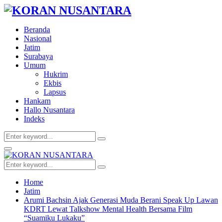
Beranda
Nasional
Jatim
Surabaya
Umum
Hukrim
Ekbis
Lapsus
Hankam
Hallo Nusantara
Indeks
Search
Search
for:
Facebook
Twitter
Youtube
Primary
Menu
Search
Search
for:
Home
Jatim
Arumi Bachsin Ajak Generasi Muda Berani Speak Up Lawan
KDRT Lewat Talkshow Mental Health Bersama Film
“Suamiku Lukaku”