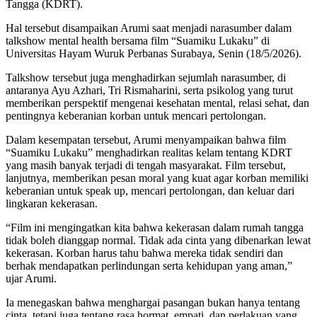
Tangga (KDRT).
Hal tersebut disampaikan Arumi saat menjadi narasumber dalam
talkshow mental health bersama film “Suamiku Lukaku” di
Universitas Hayam Wuruk Perbanas Surabaya, Senin (18/5/2026).
Talkshow tersebut juga menghadirkan sejumlah narasumber, di
antaranya Ayu Azhari, Tri Rismaharini, serta psikolog yang turut
memberikan perspektif mengenai kesehatan mental, relasi sehat, dan
pentingnya keberanian korban untuk mencari pertolongan.
Dalam kesempatan tersebut, Arumi menyampaikan bahwa film
“Suamiku Lukaku” menghadirkan realitas kelam tentang KDRT
yang masih banyak terjadi di tengah masyarakat. Film tersebut,
lanjutnya, memberikan pesan moral yang kuat agar korban memiliki
keberanian untuk speak up, mencari pertolongan, dan keluar dari
lingkaran kekerasan.
“Film ini mengingatkan kita bahwa kekerasan dalam rumah tangga
tidak boleh dianggap normal. Tidak ada cinta yang dibenarkan lewat
kekerasan. Korban harus tahu bahwa mereka tidak sendiri dan
berhak mendapatkan perlindungan serta kehidupan yang aman,”
ujar Arumi.
Ia menegaskan bahwa menghargai pasangan bukan hanya tentang
cinta, tetapi juga tentang rasa hormat, empati, dan perlakuan yang