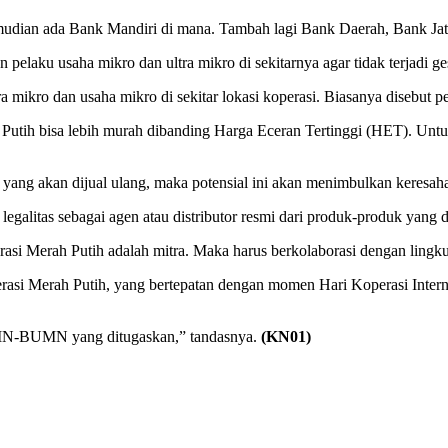
mudian ada Bank Mandiri di mana. Tambah lagi Bank Daerah, Bank J
 pelaku usaha mikro dan ultra mikro di sekitarnya agar tidak terjadi ge
 mikro dan usaha mikro di sekitar lokasi koperasi. Biasanya disebut p
Putih bisa lebih murah dibanding Harga Eceran Tertinggi (HET). Untuk
yang akan dijual ulang, maka potensial ini akan menimbulkan keresaha
egalitas sebagai agen atau distributor resmi dari produk-produk yang d
asi Merah Putih adalah mitra. Maka harus berkolaborasi dengan lingku
i Merah Putih, yang bertepatan dengan momen Hari Koperasi Internasi
UMN-BUMN yang ditugaskan,” tandasnya.
(KN01)