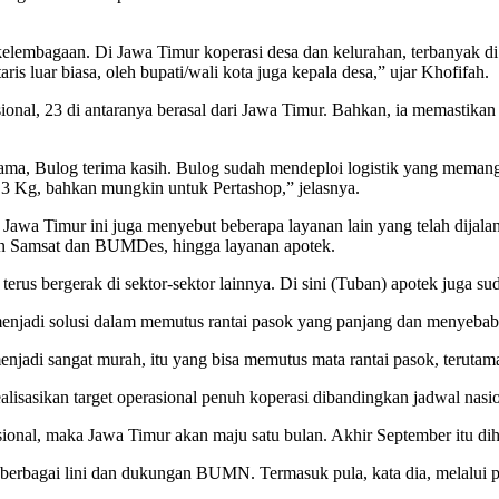
elembagaan. Di Jawa Timur koperasi desa dan kelurahan, terbanyak di a
 luar biasa, oleh bupati/wali kota juga kepala desa,” ujar Khofifah.
sional, 23 di antaranya berasal dari Jawa Timur. Bahkan, ia memastika
tama, Bulog terima kasih. Bulog sudah mendeploi logistik yang memang 
 3 Kg, bahkan mungkin untuk Pertashop,” jelasnya.
awa Timur ini juga menyebut beberapa layanan lain yang telah dijalank
an Samsat dan BUMDes, hingga layanan apotek.
terus bergerak di sektor-sektor lainnya. Di sini (Tuban) apotek juga sud
njadi solusi dalam memutus rantai pasok yang panjang dan menyebab
njadi sangat murah, itu yang bisa memutus mata rantai pasok, terutama
isasikan target operasional penuh koperasi dibandingkan jadwal nasio
ional, maka Jawa Timur akan maju satu bulan. Akhir September itu dih
i berbagai lini dan dukungan BUMN. Termasuk pula, kata dia, melal