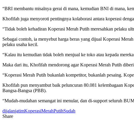
“BRI membantu misalnya gerai di mana, kemudian BNI di mana, ke
Khofifah juga menyoroti pentingnya kolaborasi antara koperasi dengan
“Tidak boleh kehadiran Koperasi Merah Putih meresahkan pelaku ultra
Sebagai contoh, ia menyebut harga beras yang dijual Koperasi Merah 
pelaku usaha kecil.
“Kalau itu kemudian tidak boleh menjual ke toko atau kepada mereka 
Maka dari itu, Khofifah mendorong agar Koperasi Merah Putih diberi l
“Koperasi Merah Putih bukanlah kompetitor, bukanlah pesaing. Koper
Khofifah pun menyambut baik peluncuran 80.081 kelembagaan Koperas
Bangsa-Bangsa (PBB).
“Mudah-mudahan semangat ini menular, dan di-support seluruh B
di
jalan
jatim
Koperasi
Merah
Putih
Sudah
Share