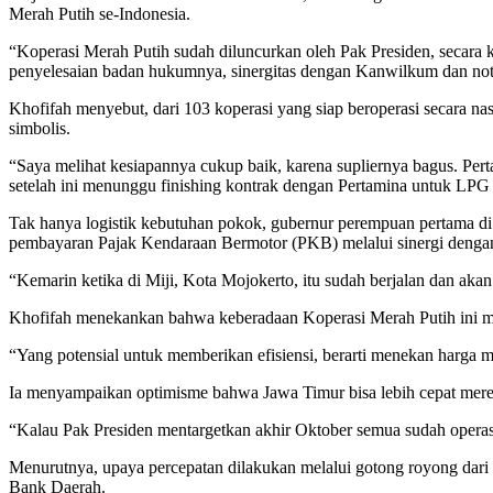
Merah Putih se-Indonesia.
“Koperasi Merah Putih sudah diluncurkan oleh Pak Presiden, secara k
penyelesaian badan hukumnya, sinergitas dengan Kanwilkum dan notaris
Khofifah menyebut, dari 103 koperasi yang siap beroperasi secara na
simbolis.
“Saya melihat kesiapannya cukup baik, karena supliernya bagus. Per
setelah ini menunggu finishing kontrak dengan Pertamina untuk LPG
Tak hanya logistik kebutuhan pokok, gubernur perempuan pertama di J
pembayaran Pajak Kendaraan Bermotor (PKB) melalui sinergi deng
“Kemarin ketika di Miji, Kota Mojokerto, itu sudah berjalan dan akan 
Khofifah menekankan bahwa keberadaan Koperasi Merah Putih ini me
“Yang potensial untuk memberikan efisiensi, berarti menekan harga me
Ia menyampaikan optimisme bahwa Jawa Timur bisa lebih cepat mereal
“Kalau Pak Presiden mentargetkan akhir Oktober semua sudah operas
Menurutnya, upaya percepatan dilakukan melalui gotong royong dar
Bank Daerah.