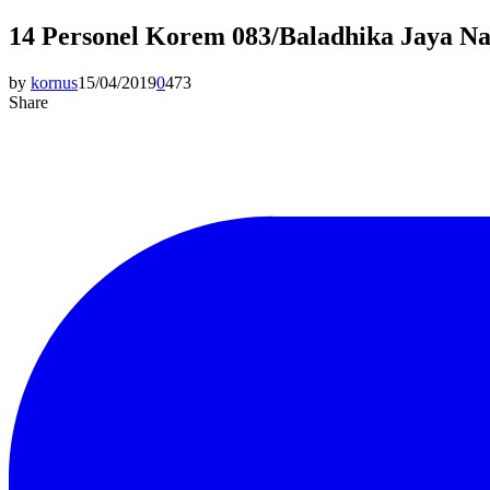
14 Personel Korem 083/Baladhika Jaya Na
by
kornus
15/04/2019
0
473
Share