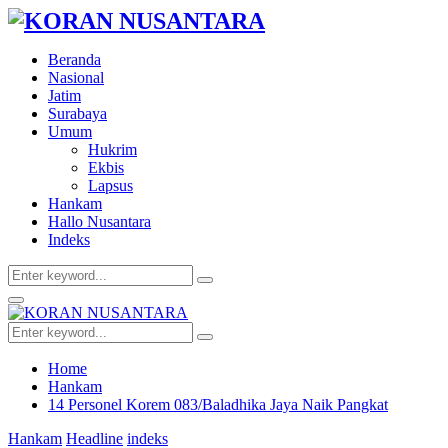
Beranda
Nasional
Jatim
Surabaya
Umum
Hukrim
Ekbis
Lapsus
Hankam
Hallo Nusantara
Indeks
Search
Search
for:
Facebook
Twitter
Youtube
Primary
Menu
Search
Search
for:
Home
Hankam
14 Personel Korem 083/Baladhika Jaya Naik Pangkat
Hankam
Headline
indeks