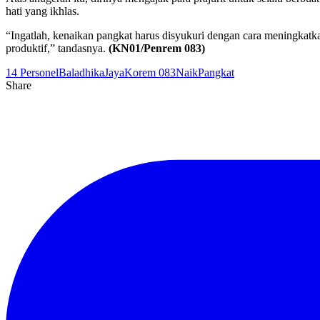
hati yang ikhlas.
“Ingatlah, kenaikan pangkat harus disyukuri dengan cara meningkatka
produktif,” tandasnya.
(KN01/Penrem 083)
14 Personel
Baladhika
Jaya
Korem 083
Naik
Pangkat
Share