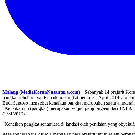
Malang (MediaKoranNusantara.com)
– Sebanyak 14 prajurit Kore
pangkat sebelumnya. Kenaikan pangkat periode 1 April 2019 lalu baru
Budi Santoso menyebut kenaikan pangkat merupakan suatu anugerah te
“Kenaikan itu (pangkat) merupakan wujud penghargaan dari TNI-AD at
(15/4/2019).
“Kenaikan pangkat senantiasa di landasi oleh penilaian yang obyektif
Atas anugerah itu, dirinya mengajak para prajurit untuk selalu berbua