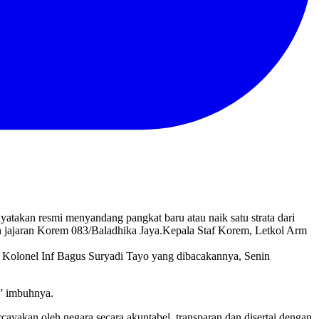
yatakan resmi menyandang pangkat baru atau naik satu strata dari
h jajaran Korem 083/Baladhika Jaya.
Kepala Staf Korem, Letkol Arm
at Kolonel Inf Bagus Suryadi Tayo yang dibacakannya, Senin
,” imbuhnya.
ercayakan oleh negara secara akuntabel, transparan dan disertai dengan