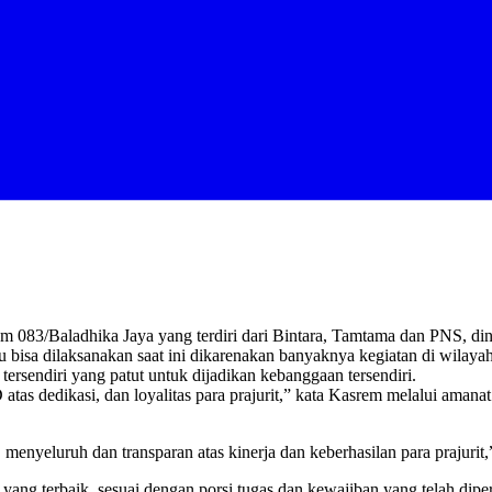
m 083/Baladhika Jaya yang terdiri dari Bintara, Tamtama dan PNS, din
 bisa dilaksanakan saat ini dikarenakan banyaknya kegiatan di wilaya
rsendiri yang patut untuk dijadikan kebanggaan tersendiri.
as dedikasi, dan loyalitas para prajurit,” kata Kasrem melalui aman
, menyeluruh dan transparan atas kinerja dan keberhasilan para prajurit
t yang terbaik, sesuai dengan porsi tugas dan kewajiban yang telah dip