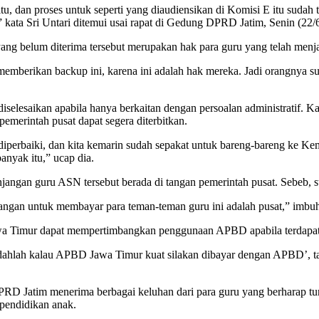
dan proses untuk seperti yang diaudiensikan di Komisi E itu sudah ter
kata Sri Untari ditemui usai rapat di Gedung DPRD Jatim, Senin (22/
g belum diterima tersebut merupakan hak para guru yang telah menjal
emberikan backup ini, karena ini adalah hak mereka. Jadi orangnya sud
 diselesaikan apabila hanya berkaitan dengan persoalan administratif.
emerintah pusat dapat segera diterbitkan.
isa diperbaiki, dan kita kemarin sudah sepakat untuk bareng-bareng ke
nyak itu,” ucap dia.
angan guru ASN tersebut berada di tangan pemerintah pusat. Sebeb, sta
gan untuk membayar para teman-teman guru ini adalah pusat,” imbu
a Timur dapat mempertimbangkan penggunaan APBD apabila terdapat in
dahlah kalau APBD Jawa Timur kuat silakan dibayar dengan APBD’, tap
PRD Jatim menerima berbagai keluhan dari para guru yang berharap tun
 pendidikan anak.