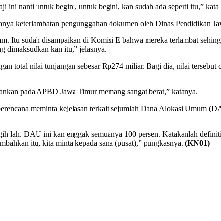
 ini nanti untuk begini, untuk begini, kan sudah ada seperti itu,” kata 
adanya keterlambatan pengunggahan dokumen oleh Dinas Pendidikan Ja
jam. Itu sudah disampaikan di Komisi E bahwa mereka terlambat sehing
 dimaksudkan kan itu,” jelasnya.
n total nilai tunjangan sebesar Rp274 miliar. Bagi dia, nilai tersebu
bankan pada APBD Jawa Timur memang sangat berat,” katanya.
erencana meminta kejelasan terkait sejumlah Dana Alokasi Umum (DAU
gih lah. DAU ini kan enggak semuanya 100 persen. Katakanlah definiti
ambahkan itu, kita minta kepada sana (pusat),” pungkasnya.
(KN01)