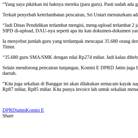
“Yang saya pikirkan ini haknya mereka (para guru). Pasti sudah ada gaji
Terkait penyebab keterlambatan pencairan, Sri Untari menuturkam 
“Jadi Dinas Pendidikan terlambat mengisi, meng-upload terlambat 2 
SIPD di-upload, DAU-nya seperti apa itu kan dokumen-dokumen yang
Ia menyebut jumlah guru yang terdampak mencapai 35.680 orang denga
Timur.
“35.680 guru SMA/SMK dengan nilai Rp274 miliar. Jadi kalau dibe
Selain mendorong pencairan tunjangan, Komisi E DPRD Jatim juga b
daerah.
“Kita juga sekalian di Banggar ini akan dilakukan semacam kayak na
Rp87 miliar, Rp85 miliar. Kita punya invoice lah untuk sekalian men
DPRD
jatim
Komisi E
Share