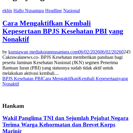
ekbis
Hallo Nusantara
Headline
Nasional
Cara Mengaktifkan Kembali
Kepesertaan BPJS Kesehatan PBI yang
Nonaktif
by
kurniawan mediakorannusantara.com
06/02/2026
06/02/2026
0
245
Cakrawalanews.co- BPJS Kesehatan memberikan panduan bagi
peserta Jaminan Kesehatan Nasional (JKN) segmen Penerima
Bantuan Iuran (PBI) yang statusnya sudah tidak aktif untuk
melakukan aktivasi kembali....
BPJS Kesehatan PBI
Cara Mengaktifkan
Kembali Kepesertaan
yang
Nonaktif
Hankam
Wakil Panglima TNI dan Sejumlah Pejabat Negara
Terima Warga Kehormatan dan Brevet Korps
Marinir