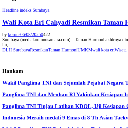
Headline
indeks
Surabaya
Wali Kota Eri Cahyadi Resmikan Taman H
by
kornus
06/08/2025
0
422
Surabaya (mediakorannusantara.com) – Taman Harmoni akhirnya dire
itu,...
DLH Surabaya
Resmikan
Taman Harmoni
UMKM
wali kota eri
Wisata 
Hankam
Wakil Panglima TNI dan Sejumlah Pejabat Negara 
Panglima TNI dan Menhan RI Yakinkan Kesiapan Int
Panglima TNI Tinjau Latihan KDOL, Uji Kesiapan O
Indonesia Meraih medali 9 Emas di 8 Th Asian Tae