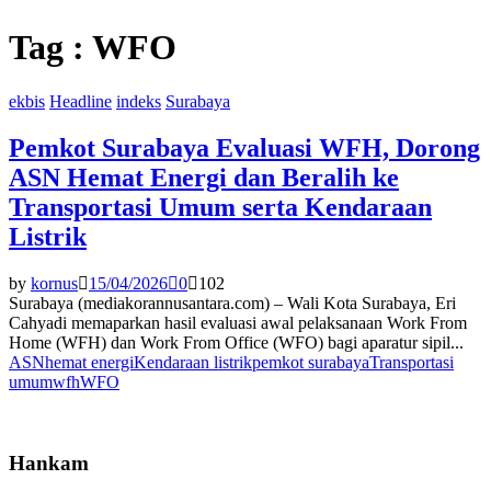
Tag : WFO
ekbis
Headline
indeks
Surabaya
Pemkot Surabaya Evaluasi WFH, Dorong
ASN Hemat Energi dan Beralih ke
Transportasi Umum serta Kendaraan
Listrik
by
kornus
15/04/2026
0
102
Surabaya (mediakorannusantara.com) – Wali Kota Surabaya, Eri
Cahyadi memaparkan hasil evaluasi awal pelaksanaan Work From
Home (WFH) dan Work From Office (WFO) bagi aparatur sipil...
ASN
hemat energi
Kendaraan listrik
pemkot surabaya
Transportasi
umum
wfh
WFO
Hankam