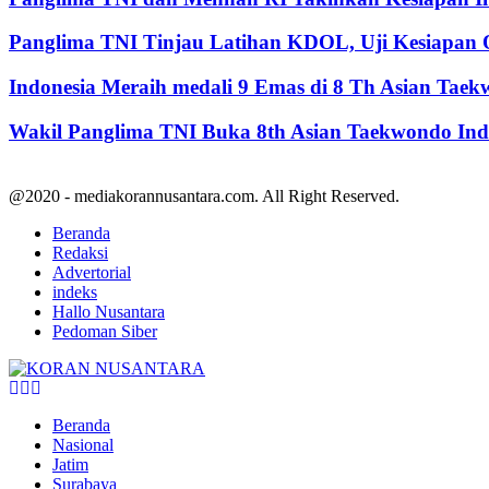
Panglima TNI Tinjau Latihan KDOL, Uji Kesiapan O
Indonesia Meraih medali 9 Emas di 8 Th Asian Tae
Wakil Panglima TNI Buka 8th Asian Taekwondo In
@2020 - mediakorannusantara.com. All Right Reserved.
Beranda
Redaksi
Advertorial
indeks
Hallo Nusantara
Pedoman Siber
Facebook
Twitter
Youtube
Beranda
Nasional
Jatim
Surabaya