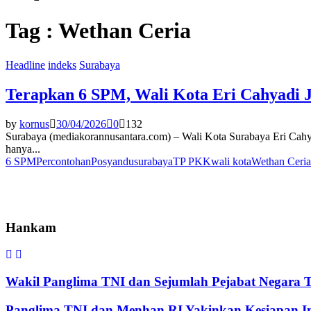
Tag : Wethan Ceria
Headline
indeks
Surabaya
Terapkan 6 SPM, Wali Kota Eri Cahyadi 
by
kornus
30/04/2026
0
132
Surabaya (mediakorannusantara.com) – Wali Kota Surabaya Eri Cahy
hanya...
6 SPM
Percontohan
Posyandu
surabaya
TP PKK
wali kota
Wethan Ceria
Hankam
Wakil Panglima TNI dan Sejumlah Pejabat Negara 
Panglima TNI dan Menhan RI Yakinkan Kesiapan Int