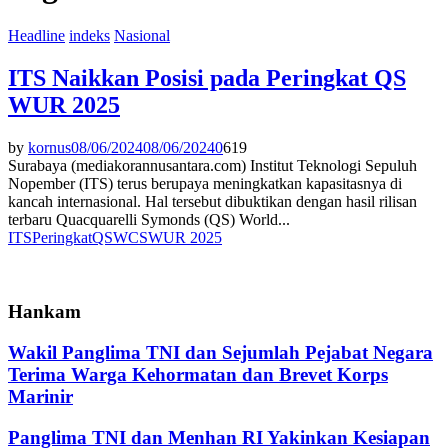
Headline
indeks
Nasional
ITS Naikkan Posisi pada Peringkat QS
WUR 2025
by
kornus
08/06/2024
08/06/2024
0
619
Surabaya (mediakorannusantara.com) Institut Teknologi Sepuluh
Nopember (ITS) terus berupaya meningkatkan kapasitasnya di
kancah internasional. Hal tersebut dibuktikan dengan hasil rilisan
terbaru Quacquarelli Symonds (QS) World...
ITS
Peringkat
QS
WCS
WUR 2025
Hankam
Wakil Panglima TNI dan Sejumlah Pejabat Negara
Terima Warga Kehormatan dan Brevet Korps
Marinir
Panglima TNI dan Menhan RI Yakinkan Kesiapan