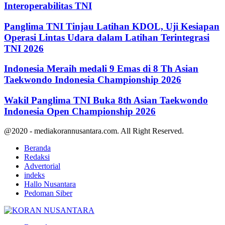
Interoperabilitas TNI
Panglima TNI Tinjau Latihan KDOL, Uji Kesiapan
Operasi Lintas Udara dalam Latihan Terintegrasi
TNI 2026
Indonesia Meraih medali 9 Emas di 8 Th Asian
Taekwondo Indonesia Championship 2026
Wakil Panglima TNI Buka 8th Asian Taekwondo
Indonesia Open Championship 2026
@2020 - mediakorannusantara.com. All Right Reserved.
Beranda
Redaksi
Advertorial
indeks
Hallo Nusantara
Pedoman Siber
Facebook
Twitter
Youtube