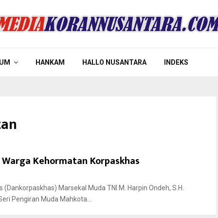
UM
HANKAM
HALLO NUSANTARA
INDEKS
tan
t Warga Kehormatan Korpaskhas
(Dankorpaskhas) Marsekal Muda TNI M. Harpin Ondeh, S.H.
eri Pengiran Muda Mahkota...