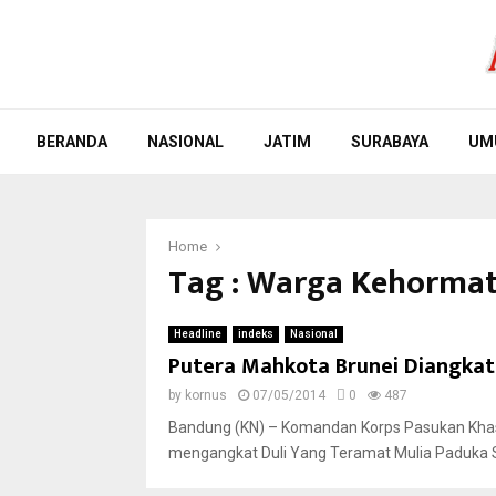
BERANDA
NASIONAL
JATIM
SURABAYA
UM
Home
Tag : Warga Kehorma
Headline
indeks
Nasional
Putera Mahkota Brunei Diangka
by
kornus
07/05/2014
0
487
Bandung (KN) – Komandan Korps Pasukan Khas 
mengangkat Duli Yang Teramat Mulia Paduka S