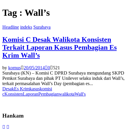
Tag : Wall’s
Headline
indeks
Surabaya
Komisi C Desak Walikota Konsisten
Terkait Laporan Kasus Pembagian Es
Krim Wall’s
by
kornus
20/05/2014
0
521
Surabaya (KN) – Komisi C DPRD Surabaya mengundang SKPD
Pemkot Surabaya dan pihak PT Unilever selaku induk dari Wall’s,
terkait permasalahan Wall’s Day (pembagian es...
Desak
Es Krim
kasus
komisi
c
Konsisten
Laporan
Pembagian
walikota
Wall's
Hankam