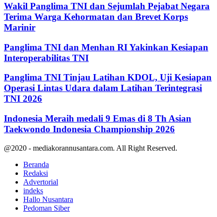
Wakil Panglima TNI dan Sejumlah Pejabat Negara
Terima Warga Kehormatan dan Brevet Korps
Marinir
Panglima TNI dan Menhan RI Yakinkan Kesiapan
Interoperabilitas TNI
Panglima TNI Tinjau Latihan KDOL, Uji Kesiapan
Operasi Lintas Udara dalam Latihan Terintegrasi
TNI 2026
Indonesia Meraih medali 9 Emas di 8 Th Asian
Taekwondo Indonesia Championship 2026
@2020 - mediakorannusantara.com. All Right Reserved.
Beranda
Redaksi
Advertorial
indeks
Hallo Nusantara
Pedoman Siber