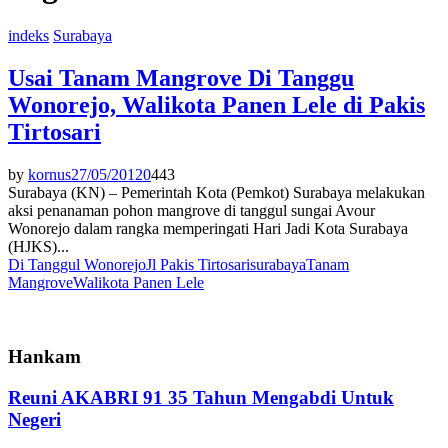
indeks
Surabaya
Usai Tanam Mangrove Di Tanggu
Wonorejo, Walikota Panen Lele di Pakis
Tirtosari
by
kornus
27/05/2012
0
443
Surabaya (KN) – Pemerintah Kota (Pemkot) Surabaya melakukan
aksi penanaman pohon mangrove di tanggul sungai Avour
Wonorejo dalam rangka memperingati Hari Jadi Kota Surabaya
(HJKS)...
Di Tanggul Wonorejo
Jl Pakis Tirtosari
surabaya
Tanam
Mangrove
Walikota Panen Lele
Hankam
Reuni AKABRI 91 35 Tahun Mengabdi Untuk
Negeri