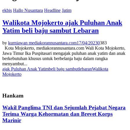
ekbis
Hallo Nusantara
Headline
Jatim
Walikota Mojokerto ajak Puluhan Anak
Yatim beli baju sambut Lebaran
by
kurniawan mediakorannusantara.com
17/04/2023
0
383
Kota Mojokerto, mediakorannusantara.com Wali Kota Mojokerto,
Jawa Timur Ika Puspitasari mengajak puluhan anak yatim dan anak
berkebutuhan khusus untuk berbelanja baju dalam rangka
menyambut...
ajak Puluhan Anak Yatim
beli baju sambut
lebaran
Walikota
Mojokerto
Hankam
Wakil Panglima TNI dan Sejumlah Pejabat Negara
Terima Warga Kehormatan dan Brevet Korps
Marinir