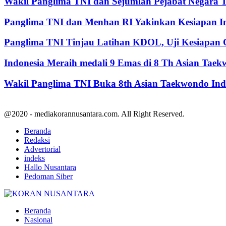
Wakil Panglima TNI dan Sejumlah Pejabat Negara 
Panglima TNI dan Menhan RI Yakinkan Kesiapan Int
Panglima TNI Tinjau Latihan KDOL, Uji Kesiapan O
Indonesia Meraih medali 9 Emas di 8 Th Asian Tae
Wakil Panglima TNI Buka 8th Asian Taekwondo In
@2020 - mediakorannusantara.com. All Right Reserved.
Beranda
Redaksi
Advertorial
indeks
Hallo Nusantara
Pedoman Siber
Facebook
Twitter
Youtube
Beranda
Nasional