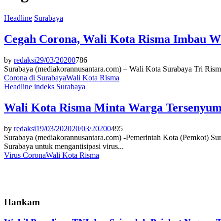
Headline
Surabaya
Cegah Corona, Wali Kota Risma Imbau W
by
redaksi
29/03/2020
0
786
Surabaya (mediakorannusantara.com) – Wali Kota Surabaya Tri Risma
Corona di Surabaya
Wali Kota Risma
Headline
indeks
Surabaya
Wali Kota Risma Minta Warga Tersenyum 
by
redaksi
19/03/2020
20/03/2020
0
495
Surabaya (mediakorannusantara.com) -Pemerintah Kota (Pemkot) Sur
Surabaya untuk mengantisipasi virus...
Virus Corona
Wali Kota Risma
Hankam