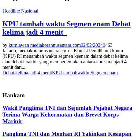
Headline
Nasional
KPU tambah waktu Segmen enam Debat
kelima jadi 4 menit
by
kurniawan mediakorannusantara.com
02/02/2024
0
463
Jakarta, mediakorannusantara.com – Komisi Pemilihan Umum
(KPU) RI menambah waktu segmen keenam dalam debat kelima
atau debat terakhir yang mempertemukan antar-capres menjadi 4
menit dari...
Debat kelima jadi 4 menit
KPU tambah
waktu Segmen enam
Hankam
Wakil Panglima TNI dan Sejumlah Pejabat Negara
Terima Warga Kehormatan dan Brevet Korps
Marinir
Panglima TNI dan Menhan RI Yakinkan Kesiapan