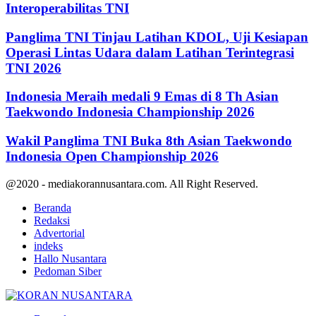
Interoperabilitas TNI
Panglima TNI Tinjau Latihan KDOL, Uji Kesiapan
Operasi Lintas Udara dalam Latihan Terintegrasi
TNI 2026
Indonesia Meraih medali 9 Emas di 8 Th Asian
Taekwondo Indonesia Championship 2026
Wakil Panglima TNI Buka 8th Asian Taekwondo
Indonesia Open Championship 2026
@2020 - mediakorannusantara.com. All Right Reserved.
Beranda
Redaksi
Advertorial
indeks
Hallo Nusantara
Pedoman Siber
Facebook
Twitter
Youtube