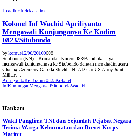
Headline
indeks
Jatim
Kolonel Inf Wachid Apriliyanto
Mengawali Kunjunganya Ke Kodim
0823/Situbondo
by
kornus
12/08/2016
0
608
Situbondo (KN) – Komandan Korem 083/Baladhika Jaya
mengawali kunjungannya ke Situbondo dengan menghadiri acara
Closing Ceremony Garuda Shield TNI AD dan US Army Joint
Military...
Apriliyanto
Ke Kodim 0823
Kolonel
Inf
Kunjungan
Mengawali
Situbondo
Wachid
Hankam
Wakil Panglima TNI dan Sejumlah Pejabat Negara
Terima Warga Kehormatan dan Brevet Korps
Marinir