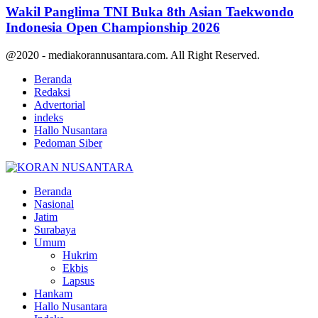
Wakil Panglima TNI Buka 8th Asian Taekwondo
Indonesia Open Championship 2026
@2020 - mediakorannusantara.com. All Right Reserved.
Beranda
Redaksi
Advertorial
indeks
Hallo Nusantara
Pedoman Siber
Facebook
Twitter
Youtube
Beranda
Nasional
Jatim
Surabaya
Umum
Hukrim
Ekbis
Lapsus
Hankam
Hallo Nusantara