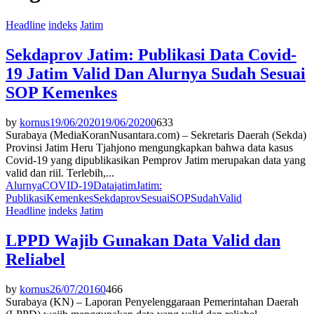
Headline
indeks
Jatim
Sekdaprov Jatim: Publikasi Data Covid-
19 Jatim Valid Dan Alurnya Sudah Sesuai
SOP Kemenkes
by
kornus
19/06/2020
19/06/2020
0
633
Surabaya (MediaKoranNusantara.com) – Sekretaris Daerah (Sekda)
Provinsi Jatim Heru Tjahjono mengungkapkan bahwa data kasus
Covid-19 yang dipublikasikan Pemprov Jatim merupakan data yang
valid dan riil. Terlebih,...
Alurnya
COVID-19
Data
jatim
Jatim:
Publikasi
Kemenkes
Sekdaprov
Sesuai
SOP
Sudah
Valid
Headline
indeks
Jatim
LPPD Wajib Gunakan Data Valid dan
Reliabel
by
kornus
26/07/2016
0
466
Surabaya (KN) – Laporan Penyelenggaraan Pemerintahan Daerah