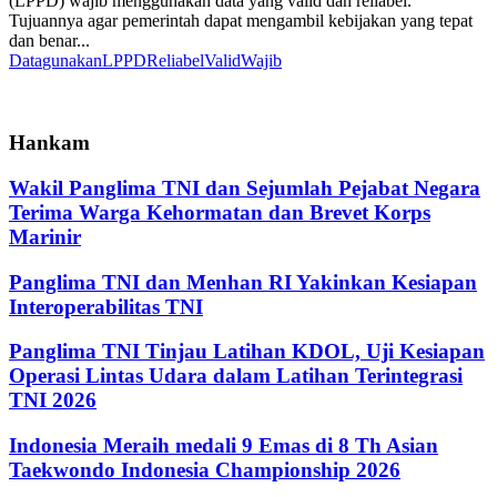
(LPPD) wajib menggunakan data yang valid dan reliabel.
Tujuannya agar pemerintah dapat mengambil kebijakan yang tepat
dan benar...
Data
gunakan
LPPD
Reliabel
Valid
Wajib
Hankam
Wakil Panglima TNI dan Sejumlah Pejabat Negara
Terima Warga Kehormatan dan Brevet Korps
Marinir
Panglima TNI dan Menhan RI Yakinkan Kesiapan
Interoperabilitas TNI
Panglima TNI Tinjau Latihan KDOL, Uji Kesiapan
Operasi Lintas Udara dalam Latihan Terintegrasi
TNI 2026
Indonesia Meraih medali 9 Emas di 8 Th Asian
Taekwondo Indonesia Championship 2026