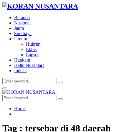
Beranda
Nasional
Jatim
Surabaya
Umum
Hukrim
Ekbis
Lapsus
Hankam
Hallo Nusantara
Indeks
Search
Search
for:
Facebook
Twitter
Youtube
Primary
Menu
Search
Search
for:
Home
Tag : tersebar di 48 daerah