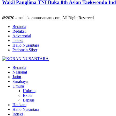
Wakil Panglima TNI Buka 8th Asian Taekwondo In
@2020 - mediakorannusantara.com. All Right Reserved.
Beranda
Redaksi
Advertorial
indeks
Hallo Nusantara
Pedoman Siber
Facebook
Twitter
Youtube
Beranda
Nasional
Jatim
Surabaya
Umum
Hukrim
Ekbis
Lapsus
Hankam
Hallo Nusantara
Indeks