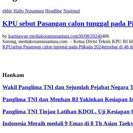
ekbis
Hallo Nusantara
Headline
Nasional
KPU sebut Pasangan calon tunggal pada Pi
by
kurniawan mediakorannusantara.com
30/08/2024
0
486
Sorong, mediakorannusantara.com – Ketua Divisi Teknis KPU RI Idha
KPU
sebut Pasangan calon tunggal pada Pilkada 2024
tersebar di 48 d
Hankam
Wakil Panglima TNI dan Sejumlah Pejabat Negara 
Panglima TNI dan Menhan RI Yakinkan Kesiapan Int
Panglima TNI Tinjau Latihan KDOL, Uji Kesiapan O
Indonesia Meraih medali 9 Emas di 8 Th Asian Tae