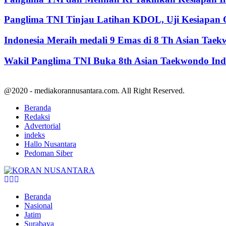
Panglima TNI Tinjau Latihan KDOL, Uji Kesiapan O
Indonesia Meraih medali 9 Emas di 8 Th Asian Tae
Wakil Panglima TNI Buka 8th Asian Taekwondo In
@2020 - mediakorannusantara.com. All Right Reserved.
Beranda
Redaksi
Advertorial
indeks
Hallo Nusantara
Pedoman Siber
Facebook
Twitter
Youtube
Beranda
Nasional
Jatim
Surabaya