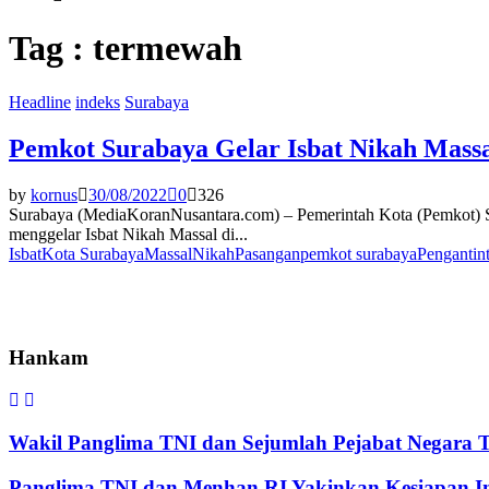
Tag : termewah
Headline
indeks
Surabaya
Pemkot Surabaya Gelar Isbat Nikah Mass
by
kornus
30/08/2022
0
326
Surabaya (MediaKoranNusantara.com) – Pemerintah Kota (Pemkot) 
menggelar Isbat Nikah Massal di...
Isbat
Kota Surabaya
Massal
Nikah
Pasangan
pemkot surabaya
Pengantin
Hankam
Wakil Panglima TNI dan Sejumlah Pejabat Negara 
Panglima TNI dan Menhan RI Yakinkan Kesiapan Int