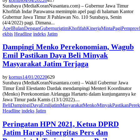
by
kornus
04/04/2022
0
417
Surabaya (MediaKoranNusantara.com) – Gubernur Jawa Timur
Khofifah Indar Parawansa memimpin apel pagi di halaman Kantor
Gubernur Jawa Timur Jl Pahlawan No. 110 Surabaya, Senin
(4/4/2022) pagi. Dimana...
Apel
Bulan
Dengan
Gubernur
jatim
Khofifah
Kinerja
Minta
Pagi
Pemprov
ekbis
Headline
indeks
Jatim
Dampingi Menko Perekonomian, Wagub
Emil Pastikan Daya Beli Minyak
Masyarakat Jatim Terjaga
by
kornus
14/01/2022
0
629
Surabaya (MediaKoranNusantara.com) – Wakil Gubernur Jawa
Timur Emil Elestianto Dardak mendampingi Menteri Koordinator
(Menko) Perekonomian Airlangga Hartarto dalam kunjungannya ke
Jawa Timur pada Kamis (13/1/2022)....
Beli
Dampingi
Daya
Emil
jatim
Masyarakat
Menko
Minyak
Pastikan
Pere
Headline
indeks
Jatim
Peringatan HPN 2021, Ketua DPRD
Jatim Harap Sinergitas Pers dan