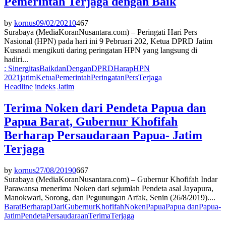
Pemerintah Terjaga dengan Baik
by
kornus
09/02/2021
0
467
Surabaya (MediaKoranNusantara.com) – Peringati Hari Pers
Nasional (HPN) pada hari ini 9 Pebruari 202, Ketua DPRD Jatim
Kusnadi mengikuti daring peringatan HPN yang langsung di
hadiri...
: Sinergitas
Baik
dan
Dengan
DPRD
Harap
HPN
2021
jatim
Ketua
Pemerintah
Peringatan
Pers
Terjaga
Headline
indeks
Jatim
Terima Noken dari Pendeta Papua dan
Papua Barat, Gubernur Khofifah
Berharap Persaudaraan Papua- Jatim
Terjaga
by
kornus
27/08/2019
0
667
Surabaya (MediaKoranNusantara.com) – Gubernur Khofifah Indar
Parawansa menerima Noken dari sejumlah Pendeta asal Jayapura,
Manokwari, Sorong, dan Pegunungan Arfak, Senin (26/8/2019)....
Barat
Berharap
Dari
Gubernur
Khofifah
Noken
Papua
Papua dan
Papua-
Jatim
Pendeta
Persaudaraan
Terima
Terjaga