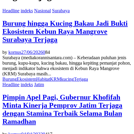
Headline
indeks
Nasional
Surabaya
Burung hingga Kucing Bakau Jadi Bukti
Ekosistem Kebun Raya Mangrove
Surabaya Terjaga
by
kornus
27/06/2026
0
84
Surabaya (mediakorannisantara.com) – Keberadaan puluhan jenis
burung, kupu-kupu, kucing bakau, hingga kepiting pemanjat pohon,
menjadi indikator bahwa ekosistem di Kebun Raya Mangrove
(KRM) Surabaya masih...
Burung
Ekosistem
Habitat
KRM
kucing
Terjaga
Headline
indeks
Jatim
Pimpin Apel Pagi, Gubernur Khofifah
Minta Kinerja Pemprov Jatim Terjaga
dengan Stamina Terbaik Selama Bulan
Ramadhan