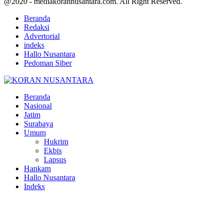
@2020 - mediakorannusantara.com. All Right Reserved.
Beranda
Redaksi
Advertorial
indeks
Hallo Nusantara
Pedoman Siber
Facebook
Twitter
Youtube
Beranda
Nasional
Jatim
Surabaya
Umum
Hukrim
Ekbis
Lapsus
Hankam
Hallo Nusantara
Indeks