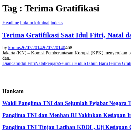
Tag : Terima Gratifikasi
Headline
hukum kriminal
indeks
Terima Gratifikasi Saat Idul Fitri, Nata
by
kornus
26/07/2014
26/07/2014
0
468
Jakarta (KN) – Komisi Pemberantasan Korupsi (KPK) menyerukan pad
dan...
Diancam
Idul Fitri
Natal
Penjara
Seumur Hidup
Tahun Baru
Terima Grati
Hankam
Wakil Panglima TNI dan Sejumlah Pejabat Negara 
Panglima TNI dan Menhan RI Yakinkan Kesiapan Int
Panglima TNI Tinjau Latihan KDOL, Uji Kesiapan O