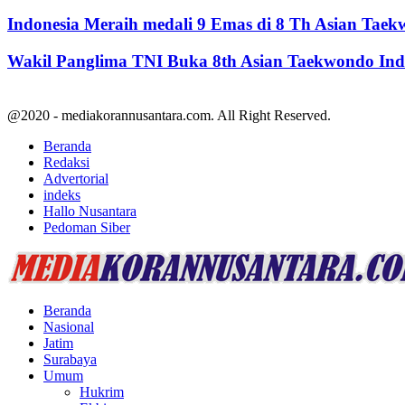
Indonesia Meraih medali 9 Emas di 8 Th Asian Tae
Wakil Panglima TNI Buka 8th Asian Taekwondo In
@2020 - mediakorannusantara.com. All Right Reserved.
Beranda
Redaksi
Advertorial
indeks
Hallo Nusantara
Pedoman Siber
Facebook
Twitter
Youtube
Beranda
Nasional
Jatim
Surabaya
Umum
Hukrim