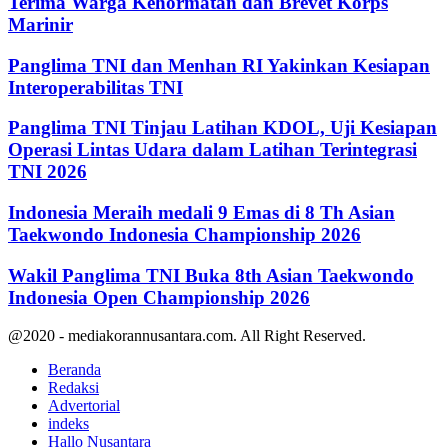
Terima Warga Kehormatan dan Brevet Korps
Marinir
Panglima TNI dan Menhan RI Yakinkan Kesiapan
Interoperabilitas TNI
Panglima TNI Tinjau Latihan KDOL, Uji Kesiapan
Operasi Lintas Udara dalam Latihan Terintegrasi
TNI 2026
Indonesia Meraih medali 9 Emas di 8 Th Asian
Taekwondo Indonesia Championship 2026
Wakil Panglima TNI Buka 8th Asian Taekwondo
Indonesia Open Championship 2026
@2020 - mediakorannusantara.com. All Right Reserved.
Beranda
Redaksi
Advertorial
indeks
Hallo Nusantara