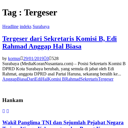
Tag : Tergeser
Headline
indeks
Surabaya
Tergeser dari Sekretaris Komisi B, Edi
Rahmad Anggap Hal Biasa
by
kornus
29/01/2019
0
528
Surabaya (MediaKoranNusantara.com) – Posisi Sekretaris Komisi B
DPRD Kota Surabaya berubah, yang semula di jabat oleh Edi
Rahmat, anggota DPRD asal Partai Haruna, sekarang beralih ke...
Anggap
Biasa
Dari
Edi
Hal
Komisi B
Rahmad
Sekretaris
Tergeser
Hankam
Wakil Panglima TNI dan Sejumlah Pejabat Negara