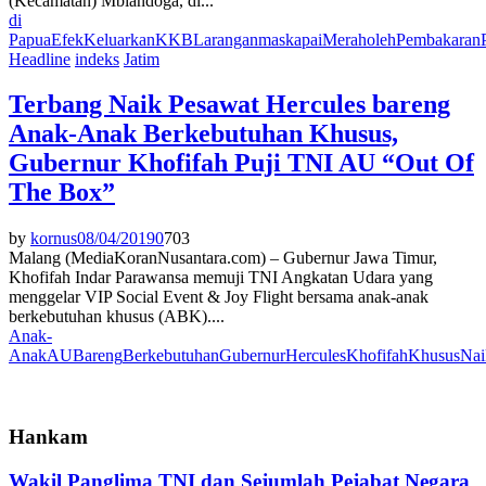
(Kecamatan) Mbiandoga, di...
di
Papua
Efek
Keluarkan
KKB
Larangan
maskapai
Merah
oleh
Pembakaran
Headline
indeks
Jatim
Terbang Naik Pesawat Hercules bareng
Anak-Anak Berkebutuhan Khusus,
Gubernur Khofifah Puji TNI AU “Out Of
The Box”
by
kornus
08/04/2019
0
703
Malang (MediaKoranNusantara.com) – Gubernur Jawa Timur,
Khofifah Indar Parawansa memuji TNI Angkatan Udara yang
menggelar VIP Social Event & Joy Flight bersama anak-anak
berkebutuhan khusus (ABK)....
Anak-
Anak
AU
Bareng
Berkebutuhan
Gubernur
Hercules
Khofifah
Khusus
Nai
Hankam
Wakil Panglima TNI dan Sejumlah Pejabat Negara