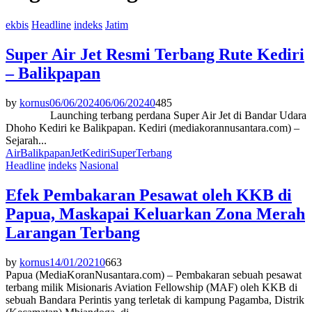
ekbis
Headline
indeks
Jatim
Super Air Jet Resmi Terbang Rute Kediri
– Balikpapan
by
kornus
06/06/2024
06/06/2024
0
485
Launching terbang perdana Super Air Jet di Bandar Udara
Dhoho Kediri ke Balikpapan. Kediri (mediakorannusantara.com) –
Sejarah...
Air
Balikpapan
Jet
Kediri
Super
Terbang
Headline
indeks
Nasional
Efek Pembakaran Pesawat oleh KKB di
Papua, Maskapai Keluarkan Zona Merah
Larangan Terbang
by
kornus
14/01/2021
0
663
Papua (MediaKoranNusantara.com) – Pembakaran sebuah pesawat
terbang milik Misionaris Aviation Fellowship (MAF) oleh KKB di
sebuah Bandara Perintis yang terletak di kampung Pagamba, Distrik