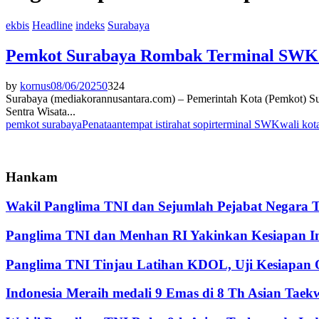
ekbis
Headline
indeks
Surabaya
Pemkot Surabaya Rombak Terminal SWK Se
by
kornus
08/06/2025
0
324
Surabaya (mediakorannusantara.com) – Pemerintah Kota (Pemkot) Su
Sentra Wisata...
pemkot surabaya
Penataan
tempat istirahat sopir
terminal SWK
wali kot
Hankam
Wakil Panglima TNI dan Sejumlah Pejabat Negara 
Panglima TNI dan Menhan RI Yakinkan Kesiapan Int
Panglima TNI Tinjau Latihan KDOL, Uji Kesiapan O
Indonesia Meraih medali 9 Emas di 8 Th Asian Tae