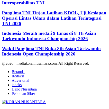
Interoperabilitas TNI
Panglima TNI Tinjau Latihan KDOL, Uji Kesiapan
Operasi Lintas Udara dalam Latihan Terintegrasi
TNI 2026
Indonesia Meraih medali 9 Emas di 8 Th Asian
Taekwondo Indonesia Championship 2026
Wakil Panglima TNI Buka 8th Asian Taekwondo
Indonesia Open Championship 2026
@2020 - mediakorannusantara.com. All Right Reserved.
Beranda
Redaksi
Advertorial
indeks
Hallo Nusantara
Pedoman Siber
Facebook
Twitter
Youtube