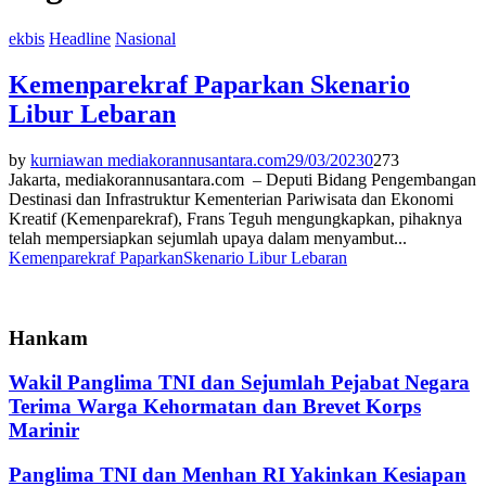
ekbis
Headline
Nasional
Kemenparekraf Paparkan Skenario
Libur Lebaran
by
kurniawan mediakorannusantara.com
29/03/2023
0
273
Jakarta, mediakorannusantara.com – Deputi Bidang Pengembangan
Destinasi dan Infrastruktur Kementerian Pariwisata dan Ekonomi
Kreatif (Kemenparekraf), Frans Teguh mengungkapkan, pihaknya
telah mempersiapkan sejumlah upaya dalam menyambut...
Kemenparekraf Paparkan
Skenario Libur Lebaran
Hankam
Wakil Panglima TNI dan Sejumlah Pejabat Negara
Terima Warga Kehormatan dan Brevet Korps
Marinir
Panglima TNI dan Menhan RI Yakinkan Kesiapan