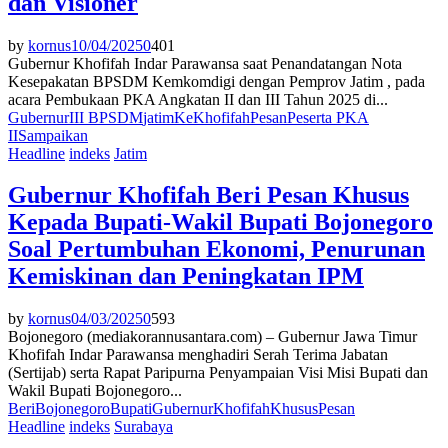
dan Visioner
by
kornus
10/04/2025
0
401
Gubernur Khofifah Indar Parawansa saat Penandatangan Nota
Kesepakatan BPSDM Kemkomdigi dengan Pemprov Jatim , pada
acara Pembukaan PKA Angkatan II dan III Tahun 2025 di...
Gubernur
III BPSDM
jatim
Ke
Khofifah
Pesan
Peserta PKA
II
Sampaikan
Headline
indeks
Jatim
Gubernur Khofifah Beri Pesan Khusus
Kepada Bupati-Wakil Bupati Bojonegoro
Soal Pertumbuhan Ekonomi, Penurunan
Kemiskinan dan Peningkatan IPM
by
kornus
04/03/2025
0
593
Bojonegoro (mediakorannusantara.com) – Gubernur Jawa Timur
Khofifah Indar Parawansa menghadiri Serah Terima Jabatan
(Sertijab) serta Rapat Paripurna Penyampaian Visi Misi Bupati dan
Wakil Bupati Bojonegoro...
Beri
Bojonegoro
Bupati
Gubernur
Khofifah
Khusus
Pesan
Headline
indeks
Surabaya