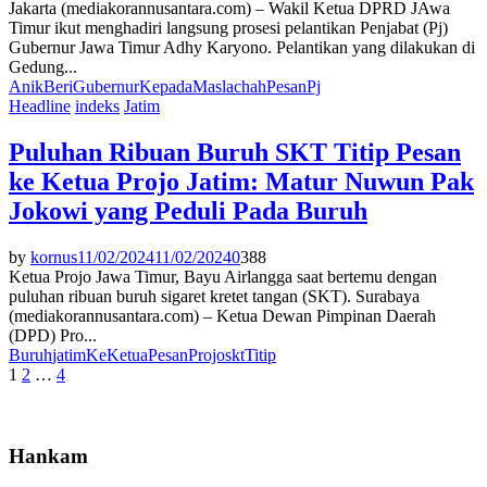
Jakarta (mediakorannusantara.com) – Wakil Ketua DPRD JAwa
Timur ikut menghadiri langsung prosesi pelantikan Penjabat (Pj)
Gubernur Jawa Timur Adhy Karyono. Pelantikan yang dilakukan di
Gedung...
Anik
Beri
Gubernur
Kepada
Maslachah
Pesan
Pj
Headline
indeks
Jatim
Puluhan Ribuan Buruh SKT Titip Pesan
ke Ketua Projo Jatim: Matur Nuwun Pak
Jokowi yang Peduli Pada Buruh
by
kornus
11/02/2024
11/02/2024
0
388
Ketua Projo Jawa Timur, Bayu Airlangga saat bertemu dengan
puluhan ribuan buruh sigaret kretet tangan (SKT). Surabaya
(mediakorannusantara.com) – Ketua Dewan Pimpinan Daerah
(DPD) Pro...
Buruh
jatim
Ke
Ketua
Pesan
Projo
skt
Titip
Paginasi
1
2
…
4
pos
Hankam