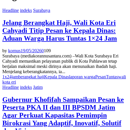
Headline
indeks
Surabaya
Jelang Berangkat Haji, Wali Kota Eri
Cahyadi Titip Pesan ke Kepala Dinas:
Aduan Warga Harus Tuntas 1×24 Jam
by
kornus
19/05/2026
0
109
Surabaya (mediakorannusantara.com) –Wali Kota Surabaya Eri
Cahyadi memastikan pelayanan publik di Kota Pahlawan tetap
berjalan maksimal meski dirinya akan menunaikan ibadah haji.
Menjelang keberangkatannya, ia...
1x24jam
berangkat haji
Kepala Dinas
laporan warga
Pesan
Tuntas
wali
kota eri
Headline
indeks
Jatim
Gubernur Khofifah Sampaikan Pesan ke
Peserta PKA II dan III BPSDM Jatim
Agar Perkuat Kapasitas Pemimpin
Birokrasi Yang Adaptif, Inovatif, Solutif