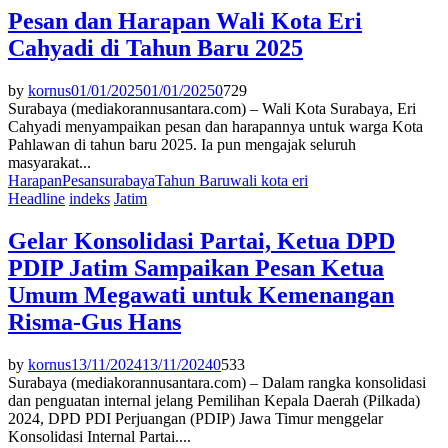
Pesan dan Harapan Wali Kota Eri
Cahyadi di Tahun Baru 2025
by
kornus
01/01/2025
01/01/2025
0
729
Surabaya (mediakorannusantara.com) – Wali Kota Surabaya, Eri
Cahyadi menyampaikan pesan dan harapannya untuk warga Kota
Pahlawan di tahun baru 2025. Ia pun mengajak seluruh
masyarakat...
Harapan
Pesan
surabaya
Tahun Baru
wali kota eri
Headline
indeks
Jatim
Gelar Konsolidasi Partai, Ketua DPD
PDIP Jatim Sampaikan Pesan Ketua
Umum Megawati untuk Kemenangan
Risma-Gus Hans
by
kornus
13/11/2024
13/11/2024
0
533
Surabaya (mediakorannusantara.com) – Dalam rangka konsolidasi
dan penguatan internal jelang Pemilihan Kepala Daerah (Pilkada)
2024, DPD PDI Perjuangan (PDIP) Jawa Timur menggelar
Konsolidasi Internal Partai....