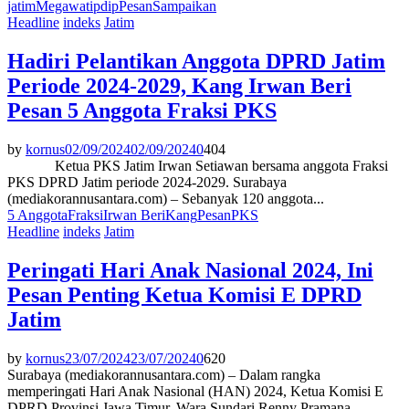
jatim
Megawati
pdip
Pesan
Sampaikan
Headline
indeks
Jatim
Hadiri Pelantikan Anggota DPRD Jatim
Periode 2024-2029, Kang Irwan Beri
Pesan 5 Anggota Fraksi PKS
by
kornus
02/09/2024
02/09/2024
0
404
Ketua PKS Jatim Irwan Setiawan bersama anggota Fraksi
PKS DPRD Jatim periode 2024-2029. Surabaya
(mediakorannusantara.com) – Sebanyak 120 anggota...
5 Anggota
Fraksi
Irwan Beri
Kang
Pesan
PKS
Headline
indeks
Jatim
Peringati Hari Anak Nasional 2024, Ini
Pesan Penting Ketua Komisi E DPRD
Jatim
by
kornus
23/07/2024
23/07/2024
0
620
Surabaya (mediakorannusantara.com) – Dalam rangka
memperingati Hari Anak Nasional (HAN) 2024, Ketua Komisi E
DPRD Provinsi Jawa Timur, Wara Sundari Renny Pramana,