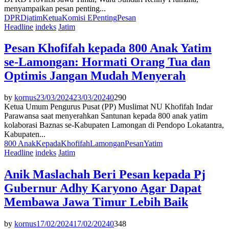
menyampaikan pesan penting...
DPRD
jatim
Ketua
Komisi E
Penting
Pesan
Headline
indeks
Jatim
Pesan Khofifah kepada 800 Anak Yatim
se-Lamongan: Hormati Orang Tua dan
Optimis Jangan Mudah Menyerah
by
kornus
23/03/2024
23/03/2024
0
290
Ketua Umum Pengurus Pusat (PP) Muslimat NU Khofifah Indar
Parawansa saat menyerahkan Santunan kepada 800 anak yatim
kolaborasi Baznas se-Kabupaten Lamongan di Pendopo Lokatantra,
Kabupaten...
800 Anak
Kepada
Khofifah
Lamongan
Pesan
Yatim
Headline
indeks
Jatim
Anik Maslachah Beri Pesan kepada Pj
Gubernur Adhy Karyono Agar Dapat
Membawa Jawa Timur Lebih Baik
by
kornus
17/02/2024
17/02/2024
0
348