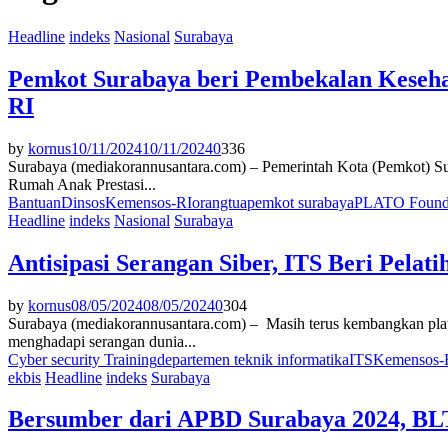
Headline
indeks
Nasional
Surabaya
Pemkot Surabaya beri Pembekalan Keseha
RI
by
kornus
10/11/2024
10/11/2024
0
336
Surabaya (mediakorannusantara.com) – Pemerintah Kota (Pemkot) S
Rumah Anak Prestasi...
Bantuan
Dinsos
Kemensos-RI
orangtua
pemkot surabaya
PLATO Found
Headline
indeks
Nasional
Surabaya
Antisipasi Serangan Siber, ITS Beri Pela
by
kornus
08/05/2024
08/05/2024
0
304
Surabaya (mediakorannusantara.com) – Masih terus kembangkan plat
menghadapi serangan dunia...
Cyber security Training
departemen teknik informatika
ITS
Kemensos-
ekbis
Headline
indeks
Surabaya
Bersumber dari APBD Surabaya 2024, BL