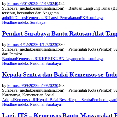
by
kornus
05/01/2024
05/01/2024
0
424
Surabaya (mediakorannusantara.com) – Bantuan Langsung Tunai (BL
tersebut, bersumber dari Anggaran...
apbd
blt
Dinsos
Kemensos-RI
Lansia
Permakanan
PKH
surabaya
Headline
indeks
Surabaya
Pemkot Surabaya Bantu Ratusan Alat Tan
by
kornus
01/12/2023
01/12/2023
0
380
Surabaya (mediakorannusantara.com) – Pemerintah Kota (Pemkot) Su
dari Pemkot...
Bantuan
Kemensos-RI
KKP RI
KUB
Nelayan
pemkot surabaya
Headline
indeks
Nasional
Surabaya
Kepala Sentra dan Balai Kemensos se-In
by
kornus
29/09/2023
29/09/2023
0
468
Surabaya (mediakorannusantara.com) – Pemerintah Kota (Pemkot) Sur
Karenanya, Kementerian Sosial...
Adopsi
Kemensos-RI
Kepala Balai Besar
Kepala Sentra
Pemberdayaan
Headline
indeks
Nasional
Surabaya
Lagi, ITS – Kemensos Bantu Masyarakat P