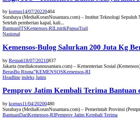
by
kornus
14/07/2022
0
404
Surabaya (MediaKoranNusantara.com) – Institut Teknologi Sepuluh
Setelah pemberian kapal, kali...
Bantuan
ITS
Kemensos-RI
Listrik
Papua
Trail
Nasional
Kemensos-Bulog Salurkan 200 Juta Kg Be
by
Respati
18/07/2021
0
837
Jakarta (mediakorannusantara.com) – Kementerian Sosial (Kemensos) 
Beras
Bu Risma”
KEMENSOS
Kemensos-RI
Headline
indeks
Jatim
Pemprov Jatim Kembali Terima Bantuan 
by
kornus
11/04/2020
0
480
Surabaya (MediaKoranNusantara.com) – Pemerintah Provinsi (Pemprov
Bantuan
Dari
Kemensos-RI
Pemprov Jatim Kembali Terima