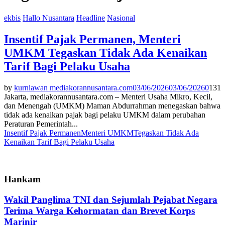
ekbis
Hallo Nusantara
Headline
Nasional
Insentif Pajak Permanen, Menteri
UMKM Tegaskan Tidak Ada Kenaikan
Tarif Bagi Pelaku Usaha
by
kurniawan mediakorannusantara.com
03/06/2026
03/06/2026
0
131
Jakarta, mediakorannusantara.com – Menteri Usaha Mikro, Kecil,
dan Menengah (UMKM) Maman Abdurrahman menegaskan bahwa
tidak ada kenaikan pajak bagi pelaku UMKM dalam perubahan
Peraturan Pemerintah...
Insentif Pajak Permanen
Menteri UMKM
Tegaskan Tidak Ada
Kenaikan Tarif Bagi Pelaku Usaha
Hankam
Wakil Panglima TNI dan Sejumlah Pejabat Negara
Terima Warga Kehormatan dan Brevet Korps
Marinir