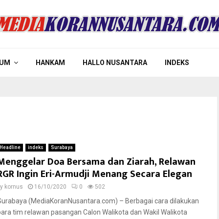
UM
HANKAM
HALLO NUSANTARA
INDEKS
Headline
indeks
Surabaya
Menggelar Doa Bersama dan Ziarah, Relawan
RGR Ingin Eri-Armudji Menang Secara Elegan
by
kornus
16/10/2020
0
502
Surabaya (MediaKoranNusantara.com) – Berbagai cara dilakukan
para tim relawan pasangan Calon Walikota dan Wakil Walikota