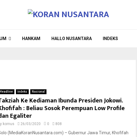
UM
HANKAM
HALLO NUSANTARA
INDEKS
Headline
indeks
Nasional
Takziah Ke Kediaman Ibunda Presiden Jokowi.
Khofifah : Beliau Sosok Perempuan Low Profile
dan Egaliter
by
kornus
26/03/2020
0
808
Solo (MediaKoranNusantara.com) – Gubernur Jawa Timur, Khofifah