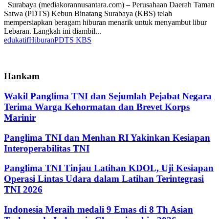
Surabaya (mediakorannusantara.com) – Perusahaan Daerah Taman
Satwa (PDTS) Kebun Binatang Surabaya (KBS) telah
mempersiapkan beragam hiburan menarik untuk menyambut libur
Lebaran. Langkah ini diambil...
edukatif
Hiburan
PDTS KBS
Hankam
Wakil Panglima TNI dan Sejumlah Pejabat Negara
Terima Warga Kehormatan dan Brevet Korps
Marinir
Panglima TNI dan Menhan RI Yakinkan Kesiapan
Interoperabilitas TNI
Panglima TNI Tinjau Latihan KDOL, Uji Kesiapan
Operasi Lintas Udara dalam Latihan Terintegrasi
TNI 2026
Indonesia Meraih medali 9 Emas di 8 Th Asian