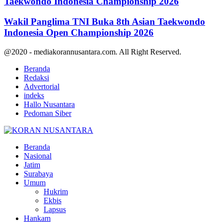
Taekwondo Indonesia Championship 2026
Wakil Panglima TNI Buka 8th Asian Taekwondo
Indonesia Open Championship 2026
@2020 - mediakorannusantara.com. All Right Reserved.
Beranda
Redaksi
Advertorial
indeks
Hallo Nusantara
Pedoman Siber
Facebook
Twitter
Youtube
Beranda
Nasional
Jatim
Surabaya
Umum
Hukrim
Ekbis
Lapsus
Hankam