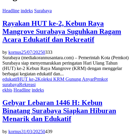
Headline
indeks
Surabaya
Rayakan HUT ke-2, Kebun Raya
Mangrove Surabaya Suguhkan Ragam
Acara Edukatif dan Rekreatif
by
kornus
25/07/2025
0
333
Surabaya (mediakorannusantara.com) – Pemerintah Kota (Pemkot)
Surabaya siap menyemarakkan peringatan Hari Ulang Tahun
(HUT) ke-2 Kebun Raya Mangrove (KRM) dengan menggelar
berbagai kegiatan edukatif dan...
edukatif
HUT ke-2
Koleksi KRM Gunung Anyar
Prmkot
surabaya
Rekreasi
ekbis
Headline
indeks
Gebyar Lebaran 1446 H: Kebun
Binatang Surabaya Siapkan Hiburan
Menarik dan Edukatif
by
kornus
31/03/2025
0
439